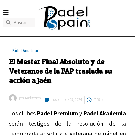
Pádel Amateur
El Master Final Absoluto y de
Veteranos de la FAP traslada su
acción a Jaén
por
Redaccion
noviembre 29, 2024
7:59 am
Los clubes
Padel Premium
y
Padel Akademia
serán testigos de la resolución de la
temporada absoluta y veterana de pádel en