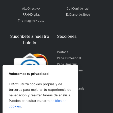
AltoDirectivo
GolfConfidencial
RRHHDigital
El Diario del Bebé
The Imagine House
Suscríbete a nuestro
Secciones
boletín
Portada
Pádel Profesional
Pádel Amateur
Pádel Internacional
Valoramos tu privacidad
Entrevistas
Material
EDS21 utiliza cookies propias y de
World Padel Awards
terceros para mejorar tu experiencia de
Contacto
navegación y realizar tareas de análisis.
Publicidad
Puedes consultar nuestra
política de
Aviso Legal
cookies
.