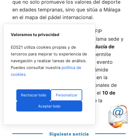
que no solo promueve los valores del deporte
en edades tempranas, sino que sitúa a Málaga
en el mapa del pádel internacional.
De forma paralela al desarrollo del FIP
Valoramos tu privacidad
Promises, la FAP organizará en la misma sede y
fechas los
Internacionales de Andalucía de
EDS21 utiliza cookies propias y de
Menores 2026
. Esta cita paralela permite
terceros para mejorar tu experiencia de
navegación y realizar tareas de análisis.
incorporar la categoría
benjamín
al evento
Puedes consultar nuestra
política de
global, completando así toda la pirámide
cookies
.
formativa.
El plazo para registrarse en la
categoría benjamín de los Internacionales de
Andalucía permanece abierto hasta el
10 de
Rechazar todo
Personalizar
agosto
a través de la web oficial de la
Aceptar todo
Federación.
Siguiente noticia