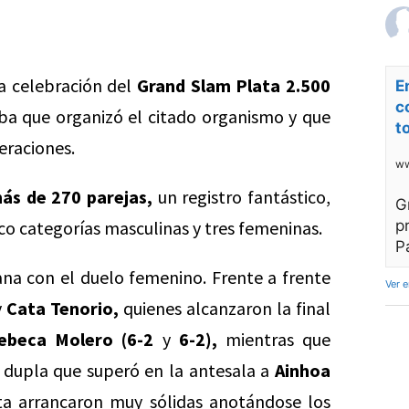
a celebración del
Grand Slam Plata 2.500
E
c
a que organizó el citado organismo y que
t
raciones.
ww
ás de 270 parejas,
un registro fantástico,
G
co categorías masculinas y tres femeninas.
p
P
ana con el duelo femenino. Frente a frente
Ver 
y
Cata Tenorio,
quienes alcanzaron la final
ebeca Molero
(6-2
y
6-2),
mientras que
dupla que superó en la antesala a
Ainhoa
a arrancaron muy sólidas anotándose los