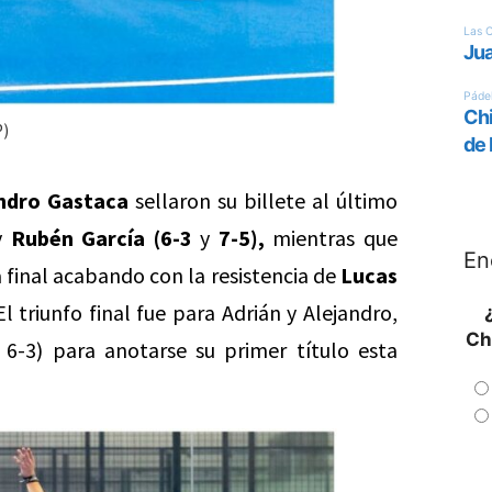
P)
andro Gastaca
sellaron su billete al último
y
Rubén García
(6-3
y
7-5),
mientras que
En
 final acabando con la resistencia de
Lucas
l triunfo final fue para Adrián y Alejandro,
Ch
 6-3) para anotarse su primer título esta