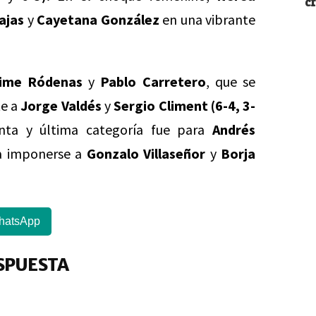
c
ajas
y
Cayetana González
en una vibrante
ime Ródenas
y
Pablo Carretero
, que se
te a
Jorge Valdés
y
Sergio Climent
(6-4, 3-
uinta y última categoría fue para
Andrés
ra imponerse a
Gonzalo Villaseñor
y
Borja
.
hatsApp
SPUESTA