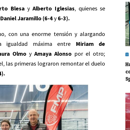
rto Blesa
y
Alberto Iglesias
, quienes se
Daniel Jaramillo (6-4
y
6-3).
no, con una enorme tensión y alargando
na igualdad máxima entre
Miriam de
aura Olmo
y
Amaya Alonso
por el otro;
 las primeras lograron remontar el duelo
H
c
4).
S