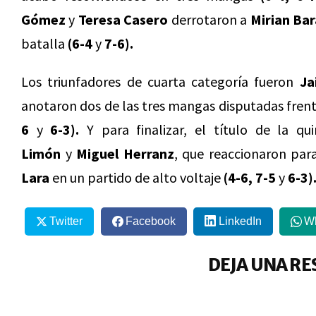
Gómez
y
Teresa Casero
derrotaron a
Mirian Bar
batalla
(6-4
y
7-6).
Los triunfadores de cuarta categoría fueron
Ja
anotaron dos de las tres mangas disputadas fren
6
y
6-3).
Y para finalizar, el título de la q
Limón
y
Miguel Herranz
, que reaccionaron pa
Lara
en un partido de alto voltaje
(4-6, 7-5
y
6-3)
Twitter
Facebook
LinkedIn
W
DEJA UNA RE