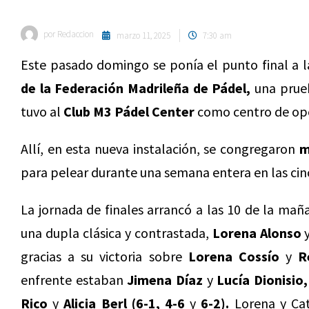
por
Redaccion
marzo 11, 2025
7:30 am
Este pasado domingo se ponía el punto final a l
de la Federación Madrileña de Pádel,
una prueb
tuvo al
Club M3 Pádel Center
como centro de ope
Allí, en esta nueva instalación, se congregaron
m
para pelear durante una semana entera en las cin
La jornada de finales arrancó a las 10 de la mañ
una dupla clásica y contrastada,
Lorena Alonso
gracias a su victoria sobre
Lorena Cossío
y
R
enfrente estaban
Jimena Díaz
y
Lucía Dionisio,
Rico
y
Alicia Berl
(6-1, 4-6
y
6-2).
Lorena y Cat