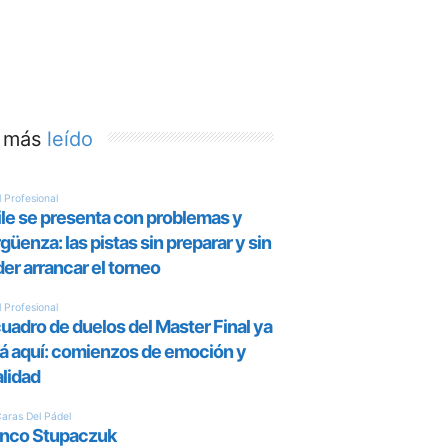
 más
leído