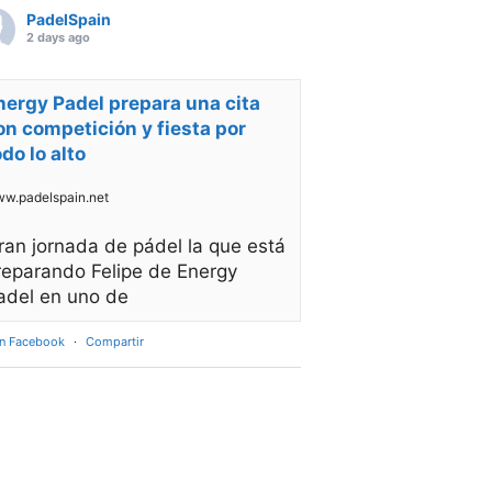
PadelSpain
2 days ago
nergy Padel prepara una cita
on competición y fiesta por
odo lo alto
w.padelspain.net
ran jornada de pádel la que está
reparando Felipe de Energy
adel en uno de
en Facebook
·
Compartir