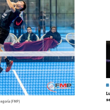
L
s
tegoría (FMP)