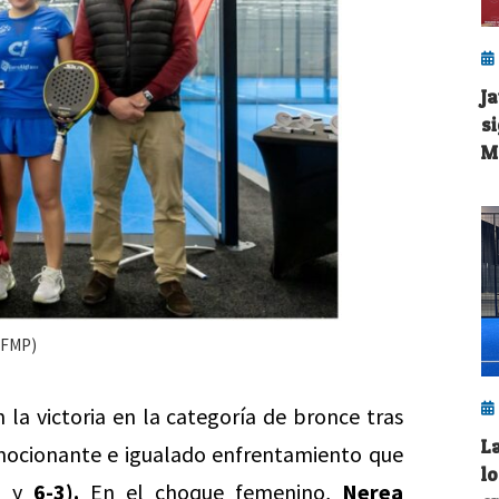
J
s
M
(FMP)
la victoria en la categoría de bronce tras
L
ocionante e igualado enfrentamiento que
l
7
y
6-3).
En el choque femenino,
Nerea