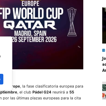
u
J
s
A
o
iers Europe
, la fase clasificatoria europea para
eptiembre
, el club
Pádel G24
reunirá a
55
n por las últimas plazas europeas para la cita