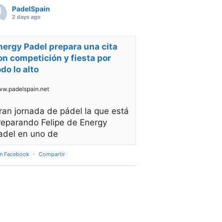
PadelSpain
2 days ago
nergy Padel prepara una cita
on competición y fiesta por
odo lo alto
w.padelspain.net
ran jornada de pádel la que está
reparando Felipe de Energy
adel en uno de
en Facebook
·
Compartir