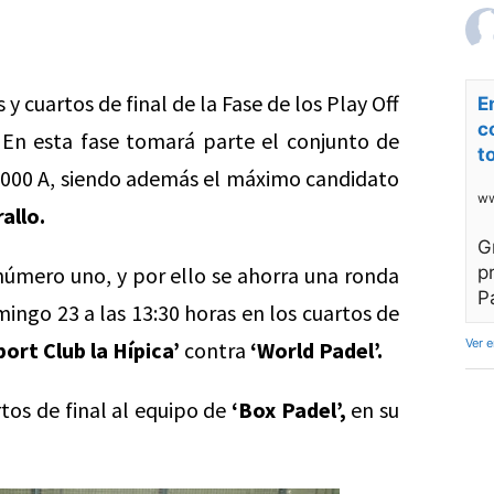
 y cuartos de final de la Fase de los Play Off
E
c
En esta fase tomará parte el conjunto de
t
a 1000 A, siendo además el máximo candidato
ww
allo.
G
número uno, y por ello se ahorra una ronda
p
P
ngo 23 a las 13:30 horas en los cuartos de
Ver 
port Club la Hípica’
contra
‘World Padel’.
rtos de final al equipo de
‘Box Padel’,
en su