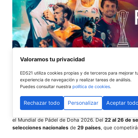
Valoramos tu privacidad
EDS21 utiliza cookies propias y de terceros para mejorar t
experiencia de navegación y realizar tareas de análisis.
Puedes consultar nuestra
política de cookies
.
Rechazar todo
Personalizar
Aceptar tod
Madrid será el escenario de los
FIP World Cup Qualif
el Mundial de Pádel de Doha 2026. Del
22 al 26 de s
selecciones nacionales
de
29 países
, que competirá
mundialista.