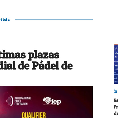
ticia
ltimas plazas
ial de Pádel de
E
f
d