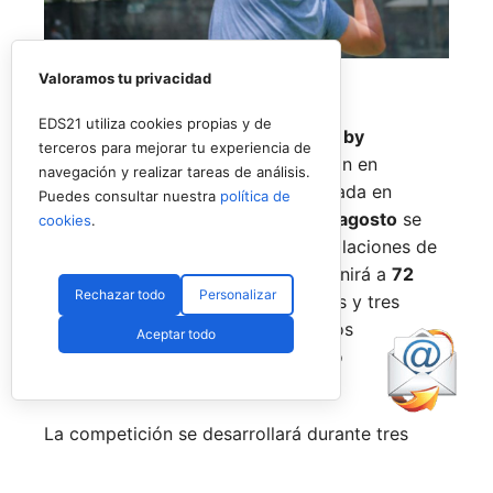
Valoramos tu privacidad
EDS21 utiliza cookies propias y de
El
Rafa Nadal Academy Padel Tour by
terceros para mejorar tu experiencia de
Playtomic
cerrará su primera edición en
navegación y realizar tareas de análisis.
Estados Unidos con una última parada en
Puedes consultar nuestra
política de
Nueva York
, donde del
14 al 16 de agosto
se
cookies
.
disputará el torneo final en las instalaciones de
Reserve Hudson Yards
. La cita reunirá a
72
Rechazar todo
Personalizar
jugadores
, repartidos en 36 parejas y tres
categorías, para decidir a los últimos
Aceptar todo
campeones del circuito en territorio
estadounidense.
La competición se desarrollará durante tres
jornadas. Tras una fase de grupos entre el
viernes y el sábado, los mejores equipos