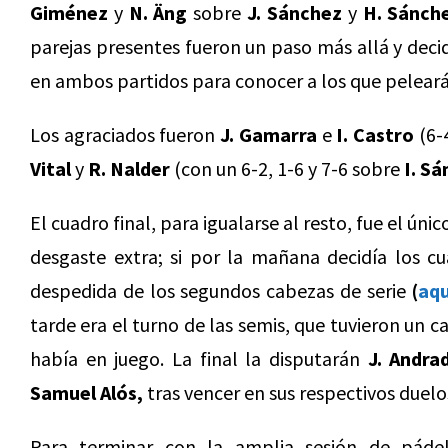
Giménez
y
N. Äng
sobre
J. Sánchez
y
H. Sánch
parejas presentes fueron un paso más allá y decid
en ambos partidos para conocer a los que pelearán
Los agraciados fueron
J. Gamarra
e
I. Castro
(6-
Vital
y
R. Nalder
(con un 6-2, 1-6 y 7-6 sobre
I. S
El cuadro final, para igualarse al resto, fue el ún
desgaste extra; si por la mañana decidía los cu
despedida de los segundos cabezas de serie
(
aqu
tarde era el turno de las semis, que tuvieron un 
había en juego. La final la disputarán
J. Andra
Samuel Alós,
tras vencer en sus respectivos duelo
Para terminar con la amplia sesión de páde