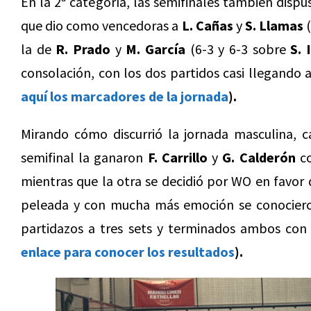
En la 2ª categoría, las semifinales también dispu
que dio como vencedoras a
L. Cañas
y
S. Llamas
(
la de
R. Prado
y
M. García
(6-3 y 6-3 sobre
S. 
consolación, con los dos partidos casi llegando a
aquí los marcadores de la jornada
).
Mirando cómo discurrió la jornada masculina, c
semifinal la ganaron
F. Carrillo
y
G. Calderón
co
mientras que la otra se decidió por WO en favor
peleada y con mucha más emoción se conocieron 
partidazos a tres sets y terminados ambos con
enlace para conocer los resultados
).