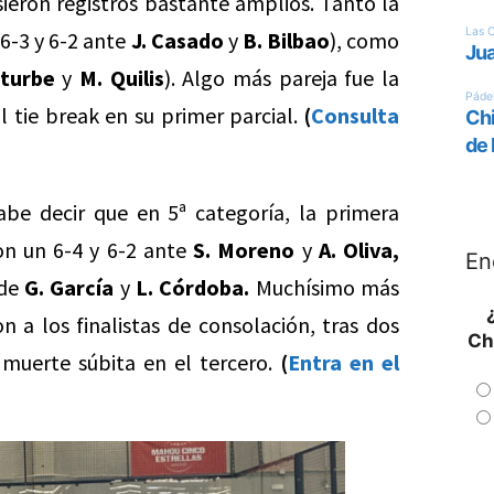
sieron registros bastante amplios. Tanto la
6-3 y 6-2 ante
J. Casado
y
B. Bilbao
), como
Iturbe
y
M. Quilis
). Algo más pareja fue la
l tie break en su primer parcial.
(
Consulta
abe decir que en 5ª categoría, la primera
n un 6-4 y 6-2 ante
S. Moreno
y
A. Oliva,
En
 de
G. García
y
L. Córdoba.
Muchísimo más
a los finalistas de consolación, tras dos
Ch
 muerte súbita en el tercero.
(
Entra en el