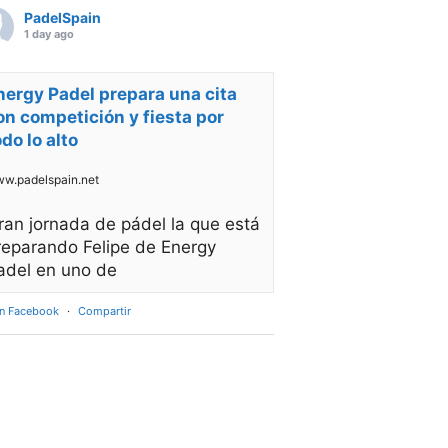
PadelSpain
1 day ago
nergy Padel prepara una cita
on competición y fiesta por
odo lo alto
w.padelspain.net
ran jornada de pádel la que está
reparando Felipe de Energy
adel en uno de
en Facebook
·
Compartir