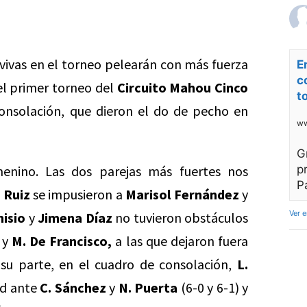
vivas en el torneo pelearán con más fuerza
E
c
del primer torneo del
Circuito Mahou Cinco
t
onsolación, que dieron el do de pecho en
ww
G
enino. Las dos parejas más fuertes nos
p
P
 Ruiz
se impusieron a
Marisol Fernández
y
Ver 
nisio
y
Jimena Díaz
no tuvieron obstáculos
y
M. De Francisco,
a las que dejaron fuera
 su parte, en el cuadro de consolación,
L.
ad ante
C. Sánchez
y
N. Puerta
(6-0 y 6-1) y