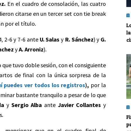
ez.
En el cuadro de consolación, las cuatro
ieron citarse en un tercer set con tie break
 por el título.
L
l
4, 2-6 y 7-6 ante
U. Salas
y
R. Sánchez
) y
G.
c
ánchez
y
A. Arroniz
).
ico que tuvo doble sesión, con el consiguiente
artos de final con la única sorpresa de la
í puedes ver todos los registros
),
por la
caminar bastante tranquilo a pesar de lo que
da
y
Sergio Alba
ante
Javier Collantes
y
s.
F
p
l, mencionar que en el cuadro final de