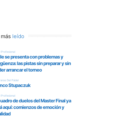
 más
leído