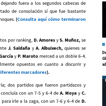
dejando fuera a los segundos cabezas de
rtado de consolación sí que fue bastante
choques.
(
Consulta aquí cómo terminaron
tos por ranking,
D. Amores
y
S. Muñoz,
se
ante
J. Saldaña
y
A. Albuixech,
quienes se
D
 García
y
P. Maroto
merced a un doble 6-4.
G
lmente opuestos en cuanto a discurrir y
a
 diferentes marcadores
).
a; dos partidos que fueron partidazos y
o concluía con un 7-5 y 6-4 de
A. Moya
y
C.
 para irle a la zaga, con un 7-6 y 6-4 de
D.