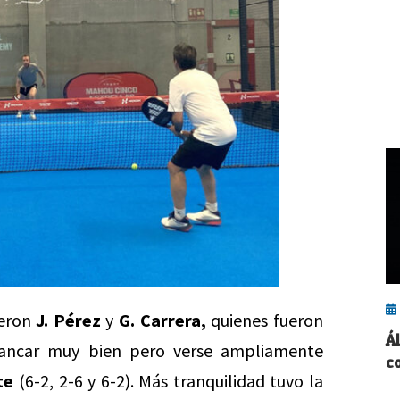
ueron
J. Pérez
y
G. Carrera,
quienes fueron
Á
rrancar muy bien pero verse ampliamente
c
te
(6-2, 2-6 y 6-2). Más tranquilidad tuvo la