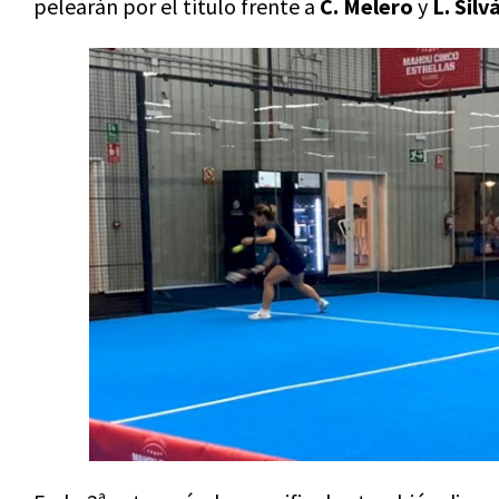
pelearán por el título frente a
C. Melero
y
L. Silv