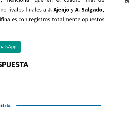
c
o rivales finales a
J. Ajenjo
y
A. Salgado,
ifinales con registros totalmente opuestos
hatsApp
SPUESTA
ticia