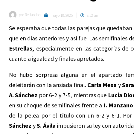
por
Redaccion
mayo 18, 2025
8:52 am
Se esperaba que todas las parejas que quedaban 
que en días anteriores y así fue. Las semifinales 
Estrellas,
especialmente en las categorías de c
cuanto a igualdad y finales apretados.
No hubo sorpresa alguna en el apartado fem
deleitarán con la ansiada final.
Carla Mesa
y
Sara
A. Sánchez
por 6-2 y 7-5, mientras que
Lucía Dio
en su choque de semifinales frente a
I. Manzano
de la pelea por el título con un 6-2 y 6-1. Por
Sánchez
y
S. Ávila
impusieron su ley con autorid