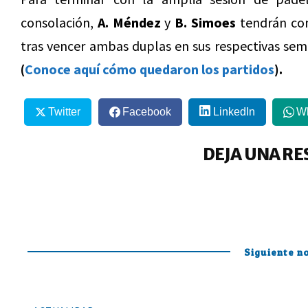
consolación,
A. Méndez
y
B. Simoes
tendrán com
tras vencer ambas duplas en sus respectivas sem
(
Conoce aquí cómo quedaron los partidos
).
Twitter
Facebook
LinkedIn
W
DEJA UNA RE
Siguiente no