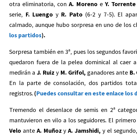
otra eliminatoria, con
A. Moreno
e
Y. Torrente
serie,
F. Luengo
y
R. Pato
(6-2 y 7-5). El apa
calmado, aunque hubo sorpresa en uno de los 
los partidos
).
Sorpresa también en 3ª, pues los segundos favori
quedaron fuera de la pelea dominical al caer 
medirán a
J. Ruiz
y
M. Grifol,
ganadores ante
B.
En la parte de consolación, dos partidos tota
registros.
(
Puedes consultar en este enlace los
Tremendo el desenlace de semis en 2ª categorí
mantuvieron en vilo a los seguidores. El primer
Velo
ante
A. Muñoz
y
A. Jamshidi,
y el segundo,