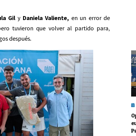
la Gil
y
Daniela Valiente,
en un error de
pero tuvieron que volver al partido para,
egos después.
O
eu
P