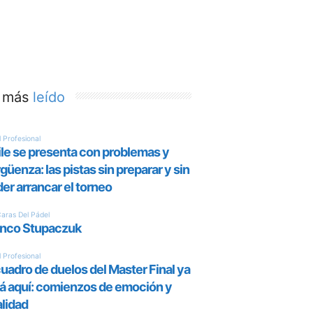
 más
leído