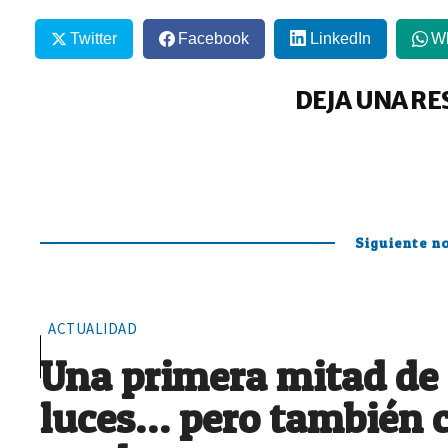
Twitter
Facebook
LinkedIn
W
DEJA UNA RE
Siguiente no
ACTUALIDAD
Una primera mitad de
luces… pero también 