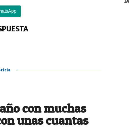
La
hatsApp
SPUESTA
ticia
 año con muchas
con unas cuantas