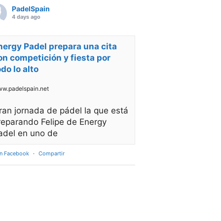
PadelSpain
4 days ago
nergy Padel prepara una cita
on competición y fiesta por
odo lo alto
w.padelspain.net
ran jornada de pádel la que está
reparando Felipe de Energy
adel en uno de
en Facebook
·
Compartir