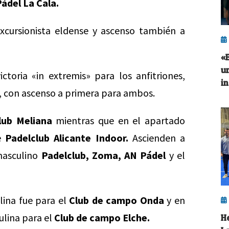
ádel La Cala.
xcursionista eldense y ascenso también a
«
u
toria «in extremis» para los anfitriones,
i
e, con ascenso a primera para ambos.
lub Meliana
mientras que en el apartado
de
Padelclub Alicante Indoor.
Ascienden a
masculino
Padelclub, Zoma, AN Pádel
y el
ina fue para el
Club de campo Onda
y en
ulina para el
Club de campo Elche.
H