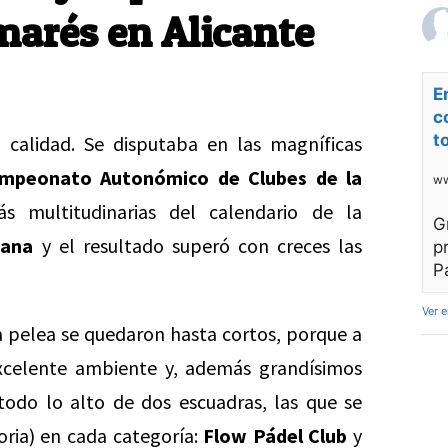
marés en Alicante
E
c
t
 calidad. Se disputaba en las magníficas
mpeonato Autonómico de Clubes de la
ww
 multitudinarias del calendario de la
G
iana
y el resultado superó con creces las
p
P
Ver 
 pelea se quedaron hasta cortos, porque a
xcelente ambiente y, además grandísimos
todo lo alto de dos escuadras, las que se
toria) en cada categoría:
Flow Pádel Club
y