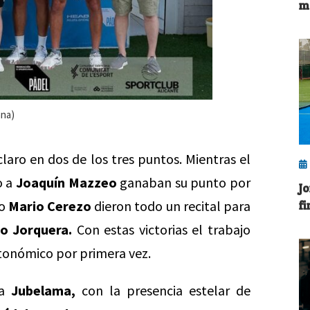
m
ana)
claro en dos de los tres puntos. Mientras el
o a
Joaquín Mazzeo
ganaban su punto por
J
mo
Mario Cerezo
dieron todo un recital para
f
o Jorquera.
Con estas victorias el trabajo
tonómico por primera vez.
ia
Jubelama,
con la presencia estelar de