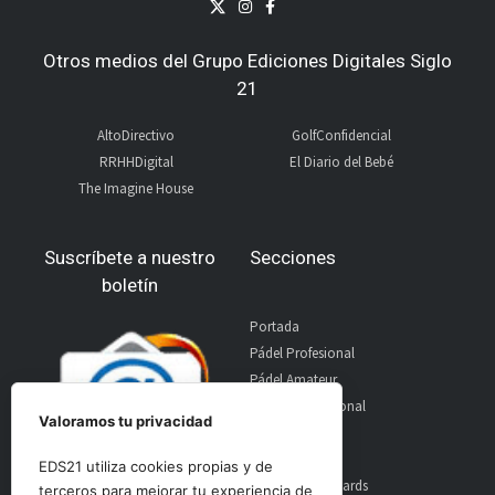
Otros medios del Grupo Ediciones Digitales Siglo
21
AltoDirectivo
GolfConfidencial
RRHHDigital
El Diario del Bebé
The Imagine House
Suscríbete a nuestro
Secciones
boletín
Portada
Pádel Profesional
Pádel Amateur
Pádel Internacional
Valoramos tu privacidad
Entrevistas
Material
EDS21 utiliza cookies propias y de
World Padel Awards
terceros para mejorar tu experiencia de