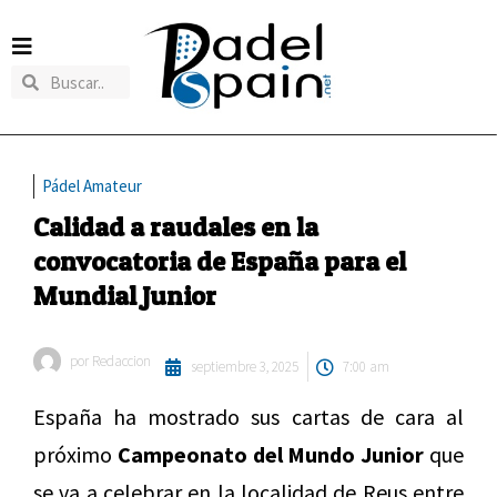
Pádel Amateur
Calidad a raudales en la
convocatoria de España para el
Mundial Junior
por
Redaccion
septiembre 3, 2025
7:00 am
España ha mostrado sus cartas de cara al
próximo
Campeonato del Mundo Junior
que
se va a celebrar en la localidad de Reus entre