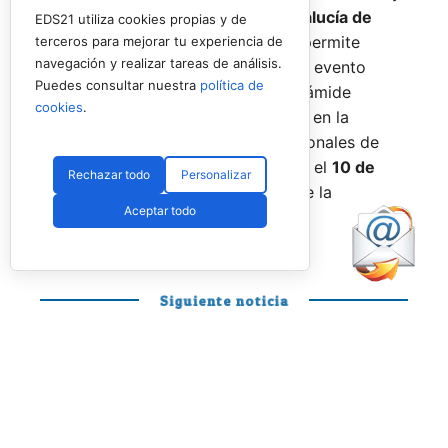
fechas los
Internacionales de Andalucía de
EDS21 utiliza cookies propias y de
Menores 2026
. Esta cita paralela permite
terceros para mejorar tu experiencia de
navegación y realizar tareas de análisis.
incorporar la categoría
benjamín
al evento
Puedes consultar nuestra
política de
global, completando así toda la pirámide
cookies
.
formativa.
El plazo para registrarse en la
categoría benjamín de los Internacionales de
Andalucía permanece abierto hasta el
10 de
Rechazar todo
Personalizar
agosto
a través de la web oficial de la
Aceptar todo
Federación.
Siguiente noticia
PÁDEL PROFESIONAL
Otro día en la