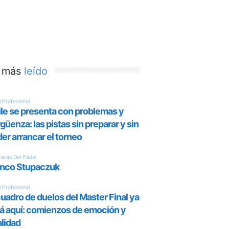
 más
leído