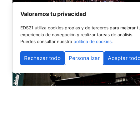
Valoramos tu privacidad
EDS21 utiliza cookies propias y de terceros para mejorar t
experiencia de navegación y realizar tareas de análisis.
Puedes consultar nuestra
política de cookies
.
Rechazar todo
Personalizar
Aceptar tod
Llegamos al ecuador de la temporada, a la mitad del 
pequeña retrospectiva de lo que han sido los primer
recuerdo para no olvidarnos de lo mejor, pero tampoc