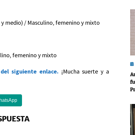
 y medio) / Masculino, femenino y mixto
ulino, femenino y mixto
del siguiente enlace.
¡Mucha suerte y a
A
f
P
hatsApp
SPUESTA