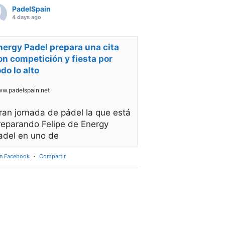
PadelSpain
4 days ago
nergy Padel prepara una cita
on competición y fiesta por
odo lo alto
w.padelspain.net
ran jornada de pádel la que está
reparando Felipe de Energy
adel en uno de
en Facebook
·
Compartir