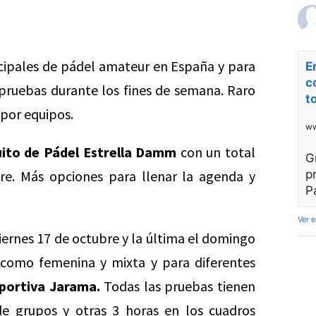
cipales de pádel amateur en España y para
E
c
 pruebas durante los fines de semana. Raro
t
por equipos.
ww
uito de Pádel Estrella Damm
con un total
G
re. Más opciones para llenar la agenda y
p
P
Ver 
viernes 17 de octubre y la última el domingo
 como femenina y mixta y para diferentes
portiva Jarama.
Todas las pruebas tienen
e grupos y otras 3 horas en los cuadros