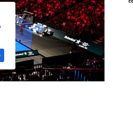
c
u
o
curso deportivo, y conviene hacer una
os 6-7 meses del pádel en 2026, un pequeño
o de lo peor.