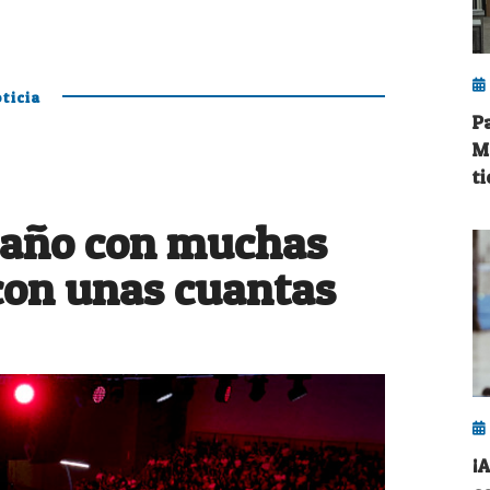
ticia
P
M
t
 año con muchas
con unas cuantas
¡