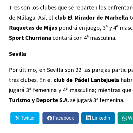
Tres son los clubes que se reparten los enfrentam
de Málaga. Así, el
club El Mirador de Marbella
t
Raquetas de Mijas
pondrá en juego, 3ª y 4ª mascu
Sport Churriana
contará con 4ª masculina.
Sevilla
Por último, en Sevilla son 22 las parejas particip
tres clubes. En el
club de Pádel Lantejuela
habrá
jugará 3ª femenina y 4ª masculina; mientras que 
Turismo y Deporte S.A.
se jugará 3ª femenina.
Twitter
Facebook
LinkedIn
W