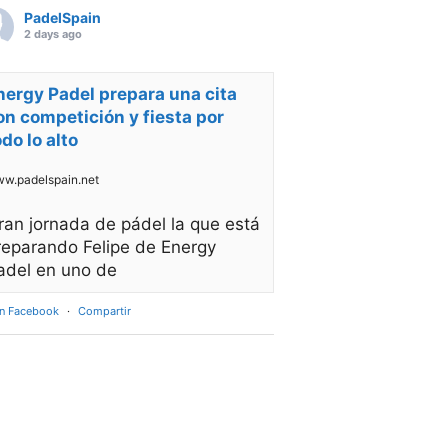
PadelSpain
2 days ago
nergy Padel prepara una cita
on competición y fiesta por
odo lo alto
w.padelspain.net
ran jornada de pádel la que está
reparando Felipe de Energy
adel en uno de
en Facebook
·
Compartir