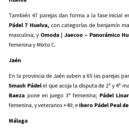
También 47 parejas dan forma a la fase inicial 
Pádel 7 Huelva,
con categorías de benjamín ma
masculina; y
Omoda | Jaecoo – Panorámico Hu
femenina y Mixto C.
Jaén
En la provincia de Jaén suben a 65 las parejas pa
Smash Pádel
el que acoja la disputa de 2ª y 4ª m
Baeza
pone en juego 3ª femenina;
Pádel Lina
femenina, y veteranos +40; e
Ibero Pádel Peal d
Málaga