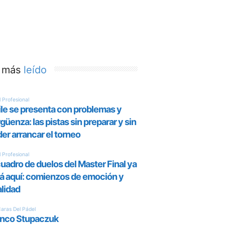
 más
leído