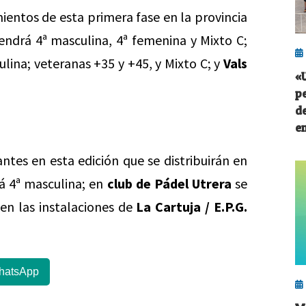
ientos de esta primera fase en la provincia
endrá 4ª masculina, 4ª femenina y Mixto C;
lina; veteranas +35 y +45, y Mixto C; y
Vals
«
p
d
e
antes en esta edición que se distribuirán en
 4ª masculina; en
club de Pádel Utrera
se
en las instalaciones de
La Cartuja / E.P.G.
hatsApp