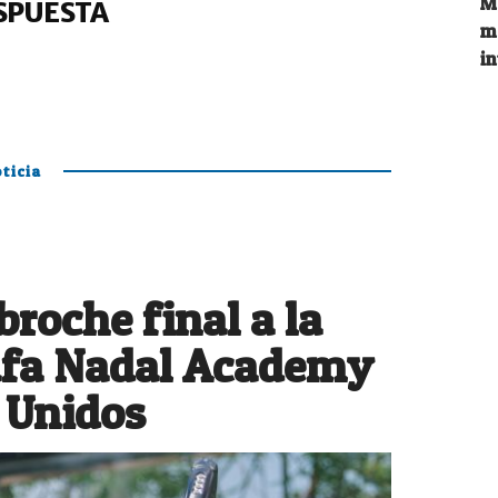
M
SPUESTA
m
i
ticia
roche final a la
Rafa Nadal Academy
 Unidos