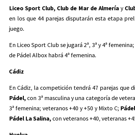
Liceo Sport Club, Club de Mar de Almería
y
Clu
en los que 44 parejas disputarán esta etapa pre
juego.
En Liceo Sport Club se jugará 2ª, 3ª y 4ª femenina
de Pádel Albox habrá 4ª femenina.
Cádiz
En Cádiz, la competición tendrá 47 parejas que d
Pádel,
con 3ª masculina y una categoría de veter
3ª femenina; veteranos +40 y +50 y Mixto C;
Pádel
Pádel La Salina,
con veteranos +40, veteranas +45
Huelva