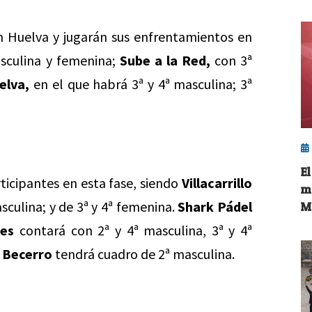
en Huelva y jugarán sus enfrentamientos en
sculina y femenina;
Sube a la Red,
con 3ª
elva,
en el que habrá 3ª y 4ª masculina; 3ª
E
rticipantes en esta fase, siendo
Villacarrillo
m
asculina; y de 3ª y 4ª femenina.
Shark Pádel
M
res
contará con 2ª y 4ª masculina, 3ª y 4ª
e Becerro
tendrá cuadro de 2ª masculina.