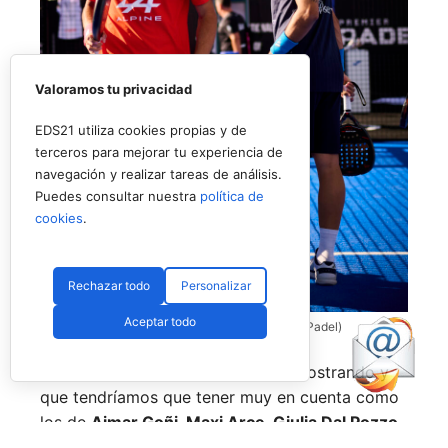
Valoramos tu privacidad
EDS21 utiliza cookies propias y de
terceros para mejorar tu experiencia de
navegación y realizar tareas de análisis.
Puedes consultar nuestra
política de
cookies
.
Rechazar todo
Personalizar
Aceptar todo
Coello y Galán, dos rivales fantásticos (Premier Padel)
Nombres propios que se han ido mostrando y
que tendríamos que tener muy en cuenta como
los de
Aimar Goñi, Maxi Arce, Giulia Dal Pozzo,
más recientemente
Javi Leal
y
Fran Guerrero
y