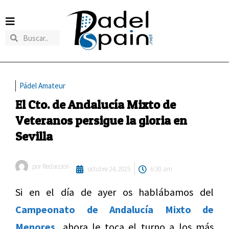
Pádel Amateur
El Cto. de Andalucía Mixto de
Veteranos persigue la gloria en
Sevilla
por
Redaccion
octubre 24, 2025
6:30 am
Si en el día de ayer os hablábamos del
Campeonato de Andalucía Mixto de
Menores,
ahora le toca el turno a los más