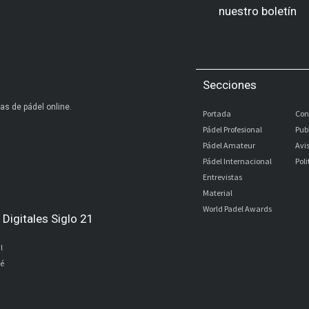
nuestro boletín
Secciones
as de pádel online.
Portada
Con
Pádel Profesional
Pub
Pádel Amateur
Avi
Pádel Internacional
Pol
Entrevistas
Material
World Padel Awards
Digitales Siglo 21
l
bé