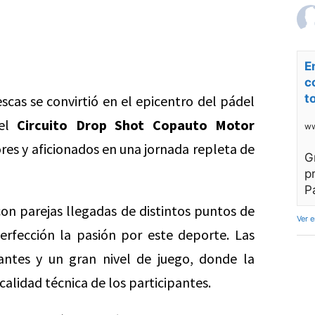
E
c
t
escas se convirtió en el epicentro del pádel
del
Circuito Drop Shot Copauto Motor
ww
res y aficionados en una jornada repleta de
G
p
P
con parejas llegadas de distintos puntos de
Ver 
erfección la pasión por este deporte. Las
rantes y un gran nivel de juego, donde la
calidad técnica de los participantes.