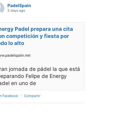
PadelSpain
2 days ago
nergy Padel prepara una cita
on competición y fiesta por
odo lo alto
w.padelspain.net
ran jornada de pádel la que está
reparando Felipe de Energy
adel en uno de
en Facebook
·
Compartir