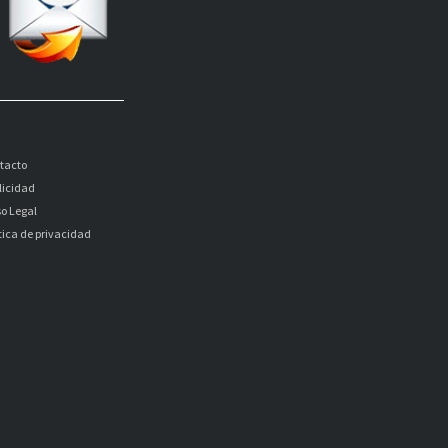
tacto
licidad
so Legal
itica de privacidad