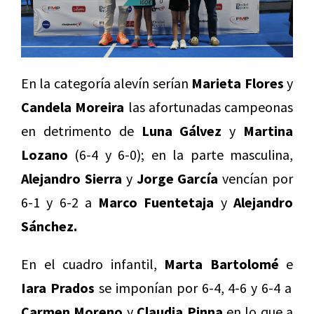
En la categoría alevín serían
Marieta Flores
y
Candela Moreira
las afortunadas campeonas
en detrimento de
Luna Gálvez
y
Martina
Lozano
(6-4 y 6-0); en la parte masculina,
Alejandro Sierra
y
Jorge García
vencían por
6-1 y 6-2 a
Marco Fuentetaja
y
Alejandro
Sánchez.
En el cuadro infantil,
Marta Bartolomé
e
Iara Prados
se imponían por 6-4, 4-6 y 6-4 a
Carmen Moreno
y
Claudia Pinna
en lo que a