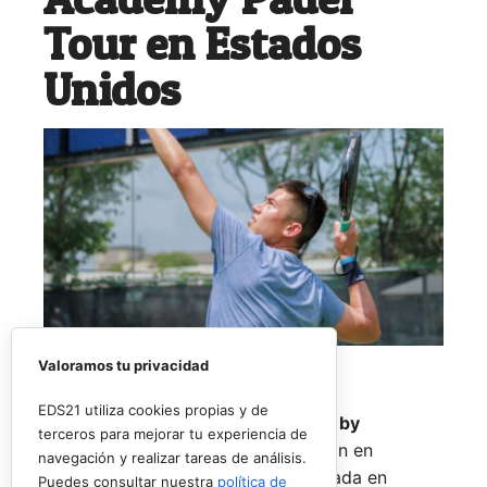
Tour en Estados
Unidos
Valoramos tu privacidad
EDS21 utiliza cookies propias y de
El
Rafa Nadal Academy Padel Tour by
terceros para mejorar tu experiencia de
Playtomic
cerrará su primera edición en
navegación y realizar tareas de análisis.
Estados Unidos con una última parada en
Puedes consultar nuestra
política de