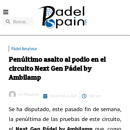
Pádel Amateur
Penúltimo asalto al podio en el
circuito Next Gen Pádel by
Ambilamp
por
Redaccion
noviembre 4, 2025
5:00 am
Se ha disputado, este pasado fin de semana,
la penúltima de las pruebas de este circuito,
el
Next Gen Pádel by Ambilamp
que, como