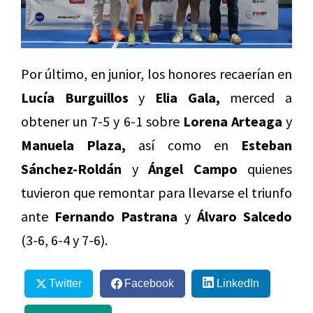
Por último, en junior, los honores recaerían en
Lucía Burguillos
y
Elia Gala,
merced a
obtener un 7-5 y 6-1 sobre
Lorena Arteaga
y
Manuela Plaza,
así como en
Esteban
Sánchez-Roldán
y
Ángel Campo
quienes
tuvieron que remontar para llevarse el triunfo
ante
Fernando Pastrana
y
Álvaro Salcedo
(3-6, 6-4 y 7-6).
Twitter
Facebook
LinkedIn