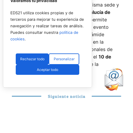
Valoramos tu privacidad
Promises, la FAP organizará en la misma sede y
fechas los
Internacionales de Andalucía de
EDS21 utiliza cookies propias y de
Menores 2026
. Esta cita paralela permite
terceros para mejorar tu experiencia de
navegación y realizar tareas de análisis.
incorporar la categoría
benjamín
al evento
Puedes consultar nuestra
política de
global, completando así toda la pirámide
cookies
.
formativa.
El plazo para registrarse en la
categoría benjamín de los Internacionales de
Andalucía permanece abierto hasta el
10 de
Rechazar todo
Personalizar
agosto
a través de la web oficial de la
Aceptar todo
Federación.
Siguiente noticia
PÁDEL PROFESIONAL