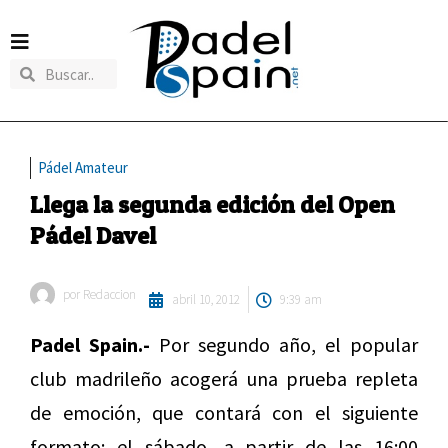
Pádel Amateur
Llega la segunda edición del Open
Pádel Davel
por
Redaccion
abril 10, 2012
9:39 am
Padel Spain.-
Por segundo año, el popular
club madrileño acogerá una prueba repleta
de emoción, que contará con el siguiente
formato: el sábado, a partir de las 16:00