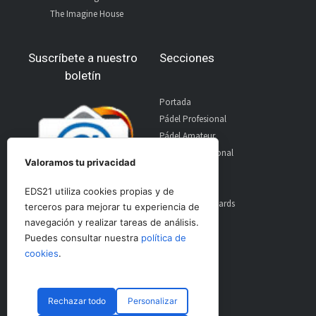
The Imagine House
Suscríbete a nuestro
Secciones
boletín
Portada
Pádel Profesional
Pádel Amateur
Pádel Internacional
Valoramos tu privacidad
Entrevistas
Material
EDS21 utiliza cookies propias y de
World Padel Awards
terceros para mejorar tu experiencia de
Contacto
navegación y realizar tareas de análisis.
Publicidad
Puedes consultar nuestra
política de
Aviso Legal
cookies
.
Rechazar todo
Personalizar