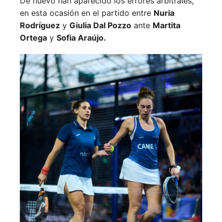
De nuevo han aparecido los errores arbitrales,
en esta ocasión en el partido entre
Nuria
Rodríguez
y
Giulia Dal Pozzo
ante
Martita
Ortega
y
Sofia Araújo.