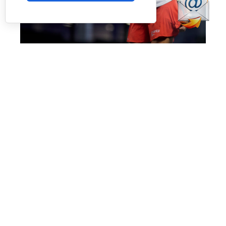
No fue el día de Salazar en Londres (Premier Padel)
Más allá de esta polémica, que esperamos no
vuelva a ocurrir, el día nos dejó también la
enorme victoria de
Bea Caldera
y
Carmen
Goenaga
ante unas desdibujadas y casi
desaparecidas
Aranza Osoro
y
Alejandra
Salazar,
quienes estuvieron muy por debajo del
nivel que suelen mostrar. Las dos españolas les
pasaron por encima con un
doble 6-1
en
apenas una hora de juego.
Ataque total contra una pareja que no defendió
bien, no fue capaz de conectar jugadas y que
no tuvo
‘feeling’
con la pista en ningún