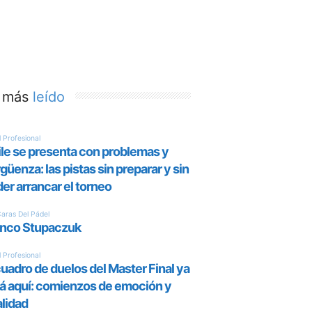
 más
leído