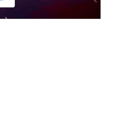
iers Europe
, la fase clasificatoria europea para
eptiembre
, el club
Pádel G24
reunirá a
55
n por las últimas plazas europeas para la cita
en categoría masculina y dos en femenina.
lecciones masculinas y 26 femeninas, en un
inados nacionales del continente en busca de