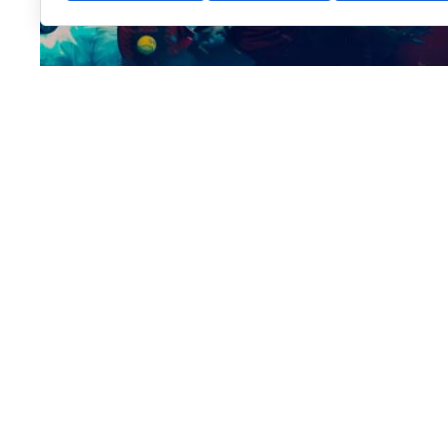
Madrid será el escenario de los
FIP World Cup Qualif
el Mundial de Pádel de Doha 2026. Del
22 al 26 de s
selecciones nacionales
de
29 países
, que competirá
mundialista.
En juego estarán
cuatro billetes
para el Mundial:
dos 
La competición contará con la participación de 29 se
torneo que reunirá a algunos de los principales comb
un puesto en Doha.