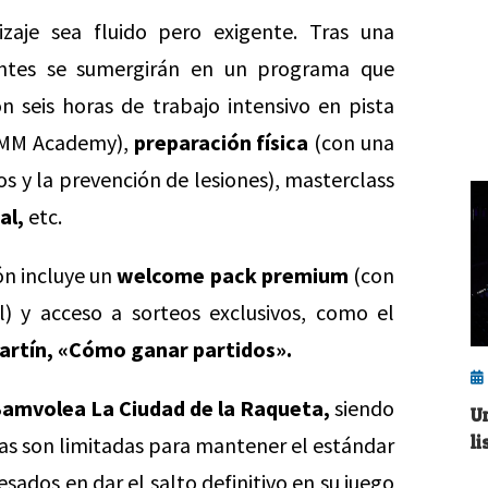
zaje sea fluido pero exigente. Tras una
tentes se sumergirán en un programa que
n seis horas de trabajo intensivo en pista
a MM Academy),
preparación física
(con una
s y la prevención de lesiones), masterclass
al,
etc.
ón incluye un
welcome pack premium
(con
al) y acceso a sorteos exclusivos, como el
rtín, «Cómo ganar partidos».
amvolea La Ciudad de la Raqueta,
siendo
U
li
as son limitadas para mantener el estándar
esados en dar el salto definitivo en su juego