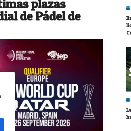
ltimas plazas
ial de Pádel de
R
li
C
u
L
h
o