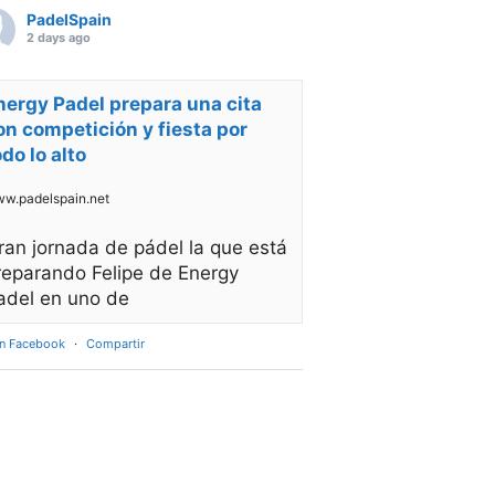
PadelSpain
2 days ago
nergy Padel prepara una cita
on competición y fiesta por
odo lo alto
w.padelspain.net
ran jornada de pádel la que está
reparando Felipe de Energy
adel en uno de
en Facebook
·
Compartir