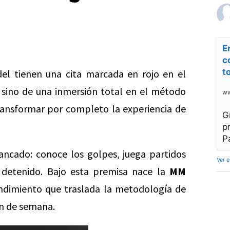
E
c
t
el tienen una cita marcada en rojo en el
, sino de una inmersión total en el método
ww
ansformar por completo la experiencia de
G
p
P
ncado: conoce los golpes, juega partidos
Ver 
 detenido. Bajo esta premisa nace la
MM
ndimiento que traslada la metodología de
in de semana.