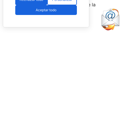
agosto
a través de la web oficial de la
Aceptar todo
Federación.
Facebook
PadelSpain
2 days ago
Energy Padel prepara una cita con
competición y fiesta por todo lo alto
www.padelspain.net
Gran jornada de pádel la que está