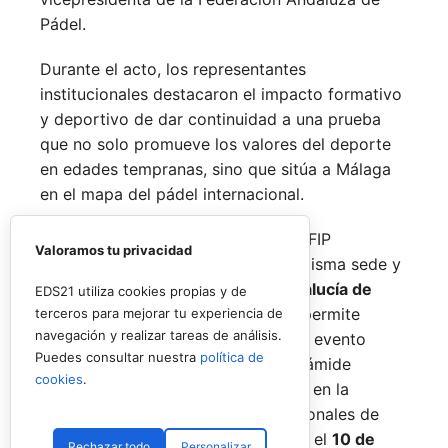
Pádel.
Durante el acto, los representantes
institucionales destacaron el impacto formativo
y deportivo de dar continuidad a una prueba
que no solo promueve los valores del deporte
en edades tempranas, sino que sitúa a Málaga
en el mapa del pádel internacional.
De forma paralela al desarrollo del FIP
Valoramos tu privacidad
Promises, la FAP organizará en la misma sede y
fechas los
Internacionales de Andalucía de
EDS21 utiliza cookies propias y de
Menores 2026
. Esta cita paralela permite
terceros para mejorar tu experiencia de
navegación y realizar tareas de análisis.
incorporar la categoría
benjamín
al evento
Puedes consultar nuestra
política de
global, completando así toda la pirámide
cookies
.
formativa.
El plazo para registrarse en la
categoría benjamín de los Internacionales de
Andalucía permanece abierto hasta el
10 de
Rechazar todo
Personalizar