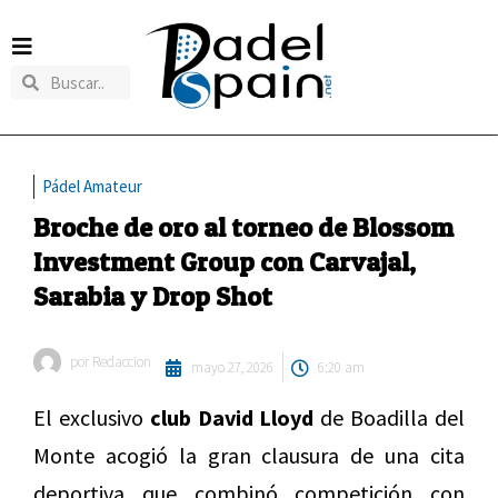
Pádel Amateur
Broche de oro al torneo de Blossom
Investment Group con Carvajal,
Sarabia y Drop Shot
por
Redaccion
mayo 27, 2026
6:20 am
El exclusivo
club David Lloyd
de Boadilla del
Monte acogió la gran clausura de una cita
deportiva que combinó competición con