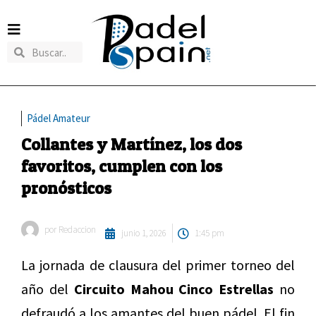
Pádel Amateur
Collantes y Martínez, los dos
favoritos, cumplen con los
pronósticos
por
Redaccion
junio 1, 2026
1:45 pm
La jornada de clausura del primer torneo del
año del
Circuito Mahou Cinco Estrellas
no
defraudó a los amantes del buen pádel. El fin