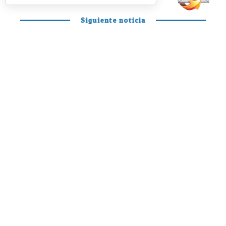
Siguiente noticia
PÁDEL PROFESIONAL
Otro día en la
oficina de Mariano
y Curro para
disfrutar y soñar
Siguen quemando etapas a marchas forzadas y
parece que por fin quitándose las caretas y
demostrando todo el pádel que llevan dentro
Mariano González
y
Francisco ‘Curro’ Cabeza.