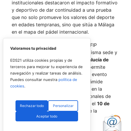
institucionales destacaron el impacto formativo
y deportivo de dar continuidad a una prueba
que no solo promueve los valores del deporte
en edades tempranas, sino que sitúa a Málaga
en el mapa del pádel internacional.
De forma paralela al desarrollo del FIP
Valoramos tu privacidad
Promises, la FAP organizará en la misma sede y
fechas los
Internacionales de Andalucía de
EDS21 utiliza cookies propias y de
Menores 2026
. Esta cita paralela permite
terceros para mejorar tu experiencia de
navegación y realizar tareas de análisis.
incorporar la categoría
benjamín
al evento
Puedes consultar nuestra
política de
global, completando así toda la pirámide
cookies
.
formativa.
El plazo para registrarse en la
categoría benjamín de los Internacionales de
Andalucía permanece abierto hasta el
10 de
Rechazar todo
Personalizar
agosto
a través de la web oficial de la
Aceptar todo
Federación.