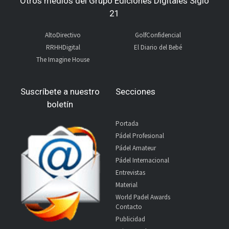
Otros medios del Grupo Ediciones Digitales Siglo
21
AltoDirectivo
GolfConfidencial
RRHHDigital
El Diario del Bebé
The Imagine House
Suscríbete a nuestro
Secciones
boletín
Portada
Pádel Profesional
Pádel Amateur
Pádel Internacional
Entrevistas
Material
World Padel Awards
Contacto
Publicidad