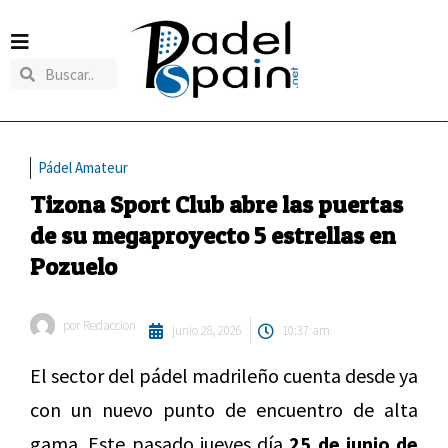
Pádel Amateur
Tizona Sport Club abre las puertas
de su megaproyecto 5 estrellas en
Pozuelo
por
Redaccion
junio 28, 2026
10:37 am
El sector del pádel madrileño cuenta desde ya
con un nuevo punto de encuentro de alta
gama. Este pasado jueves día
25 de junio de