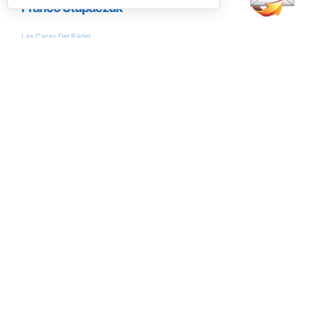
Encuesta
¿Conseguirán Ale Galán y Fede Chingotto
llegar al nº1 del ranking?
Si
No