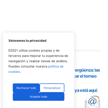
Valoramos tu privacidad
Lo más
leído
EDS21 utiliza cookies propias y de
terceros para mejorar tu experiencia de
navegación y realizar tareas de análisis.
Puedes consultar nuestra
política de
cookies
.
Rechazar todo
Personalizar
Aceptar todo