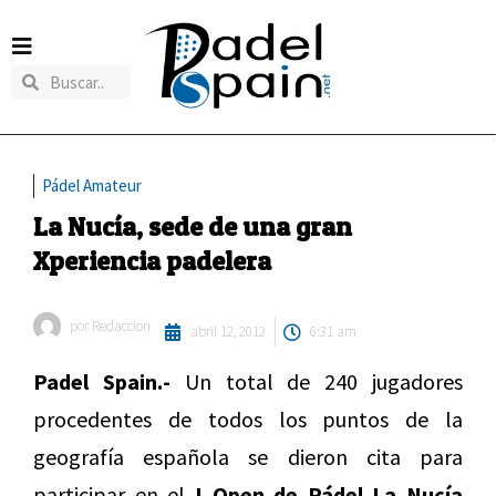
Pádel Amateur
La Nucía, sede de una gran
Xperiencia padelera
por
Redaccion
abril 12, 2012
6:31 am
Padel Spain.-
Un total de 240 jugadores
procedentes de todos los puntos de la
geografía española se dieron cita para
participar en el
I Open de Pádel La Nucía