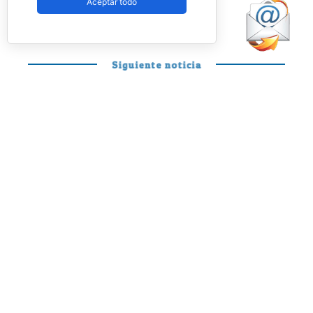
Aceptar todo
Federación.
Siguiente noticia
PÁDEL PROFESIONAL
Stupa y Yanguas
ponen fin a su
unión: la derrota en
Londres precipita
su despedida