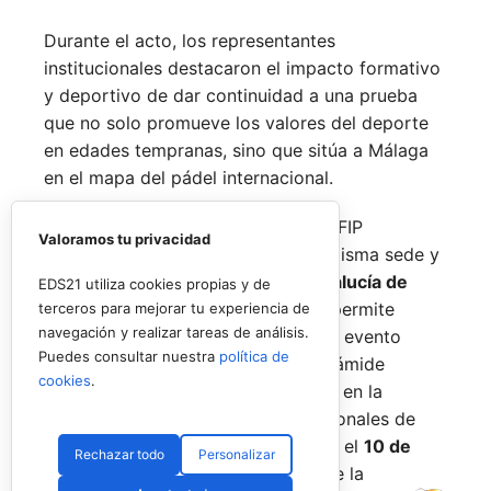
Durante el acto, los representantes
institucionales destacaron el impacto formativo
y deportivo de dar continuidad a una prueba
que no solo promueve los valores del deporte
en edades tempranas, sino que sitúa a Málaga
en el mapa del pádel internacional.
De forma paralela al desarrollo del FIP
Valoramos tu privacidad
Promises, la FAP organizará en la misma sede y
fechas los
Internacionales de Andalucía de
EDS21 utiliza cookies propias y de
Menores 2026
. Esta cita paralela permite
terceros para mejorar tu experiencia de
navegación y realizar tareas de análisis.
incorporar la categoría
benjamín
al evento
Puedes consultar nuestra
política de
global, completando así toda la pirámide
cookies
.
formativa.
El plazo para registrarse en la
categoría benjamín de los Internacionales de
Andalucía permanece abierto hasta el
10 de
Rechazar todo
Personalizar
agosto
a través de la web oficial de la