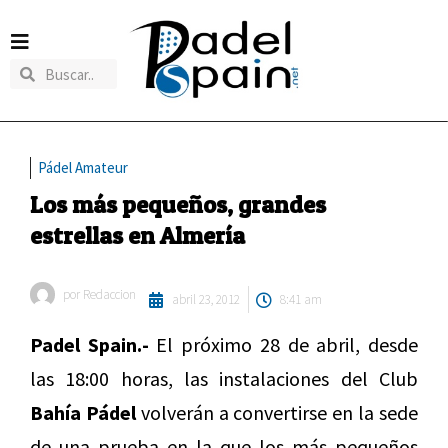
Pádel Amateur
Los más pequeños, grandes
estrellas en Almería
por
Redaccion
abril 23, 2012
8:41 am
Padel Spain.-
El próximo 28 de abril, desde
las 18:00 horas, las instalaciones del Club
Bahía Pádel
volverán a convertirse en la sede
de una prueba en la que los más pequeños