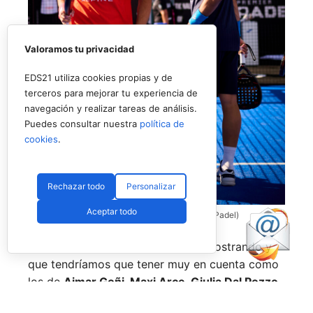
Valoramos tu privacidad
EDS21 utiliza cookies propias y de
terceros para mejorar tu experiencia de
navegación y realizar tareas de análisis.
Puedes consultar nuestra
política de
cookies
.
Rechazar todo
Personalizar
Aceptar todo
Coello y Galán, dos rivales fantásticos (Premier Padel)
Nombres propios que se han ido mostrando y
que tendríamos que tener muy en cuenta como
los de
Aimar Goñi, Maxi Arce, Giulia Dal Pozzo,
más recientemente
Javi Leal
y
Fran Guerrero
y