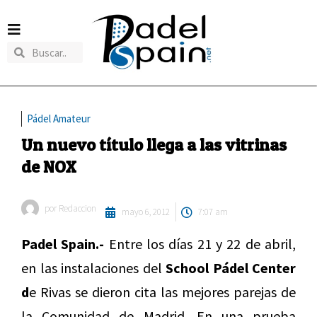
Pádel Amateur
Un nuevo título llega a las vitrinas
de NOX
por
Redaccion
mayo 6, 2012
7:07 am
Padel Spain.-
Entre los días 21 y 22 de abril,
en las instalaciones del
School Pádel Center
d
e Rivas se dieron cita las mejores parejas de
la Comunidad de Madrid. En una prueba