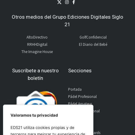
Otros medios del Grupo Ediciones Digitales Siglo
21
AltoDirectivo
GolfConfidencial
RRHHDigital
El Diario del Bebé
The Imagine House
Suscríbete a nuestro
Secciones
boletín
Portada
Pádel Profesional
Pádel Amateur
Pádel Internacional
Valoramos tu privacidad
Entrevistas
Material
EDS21 utiliza cookies propias y de
World Padel Awards
terceros para mejorar tu experiencia de