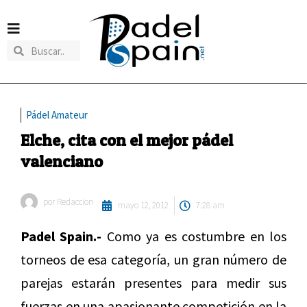
Pádel Amateur
Elche, cita con el mejor pádel
valenciano
por
Redaccion
mayo 12, 2012
7:28 am
Padel Spain.-
Como ya es costumbre en los
torneos de esa categoría, un gran número de
parejas estarán presentes para medir sus
fuerzas en una apasionante competición en la