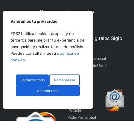
Nuestras redes sociales
Valoramos tu privacidad
EDS21 utiliza cookies propias y de
Otros medios del Grupo Ediciones Digitales Siglo
terceros para mejorar tu experiencia de
21
navegación y realizar tareas de análisis.
Puedes consultar nuestra
política de
AltoDirectivo
GolfConfidencial
cookies
.
RRHHDigital
El Diario del Bebé
The Imagine House
Rechazar todo
Personalizar
Aceptar todo
Suscríbete a nuestro
Secciones
boletín
Portada
Pádel Profesional
Pádel Amateur
Pádel Internacional