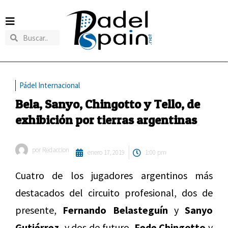
Pádel Internacional
Bela, Sanyo, Chingotto y Tello, de
exhibición por tierras argentinas
por
Redaccion
enero 17, 2019
1:00 pm
Cuatro de los jugadores argentinos más
destacados del circuito profesional, dos de
presente,
Fernando Belasteguín
y
Sanyo
Gutiérrez,
y dos de futuro,
Fede Chingotto
y