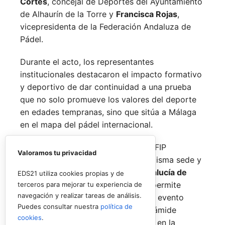
Cortés
, concejal de Deportes del Ayuntamiento
de Alhaurín de la Torre y
Francisca Rojas
,
vicepresidenta de la Federación Andaluza de
Pádel.
Durante el acto, los representantes
institucionales destacaron el impacto formativo
y deportivo de dar continuidad a una prueba
que no solo promueve los valores del deporte
en edades tempranas, sino que sitúa a Málaga
en el mapa del pádel internacional.
De forma paralela al desarrollo del FIP
Valoramos tu privacidad
Promises, la FAP organizará en la misma sede y
fechas los
Internacionales de Andalucía de
EDS21 utiliza cookies propias y de
Menores 2026
. Esta cita paralela permite
terceros para mejorar tu experiencia de
navegación y realizar tareas de análisis.
incorporar la categoría
benjamín
al evento
Puedes consultar nuestra
política de
global, completando así toda la pirámide
cookies
.
formativa.
El plazo para registrarse en la