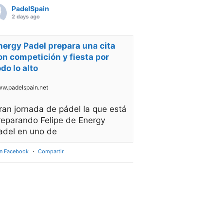
PadelSpain
2 days ago
nergy Padel prepara una cita
on competición y fiesta por
odo lo alto
w.padelspain.net
ran jornada de pádel la que está
reparando Felipe de Energy
adel en uno de
en Facebook
·
Compartir