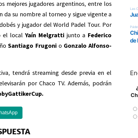
los mejores jugadores argentinos, entre los
n da su nombre al torneo y sigue vigente a
dobés y jugador del World Padel Tour. Por
 el local
Yaín Melgratti
junto a
Federico
eño
Santiago Frugoni
o
Gonzalo Alfonso-
iva, tendrá streaming desde previa en el
En
elevisarán por Chaco TV. Además, podrán
obyGattikerCup.
Ch
hatsApp
SPUESTA