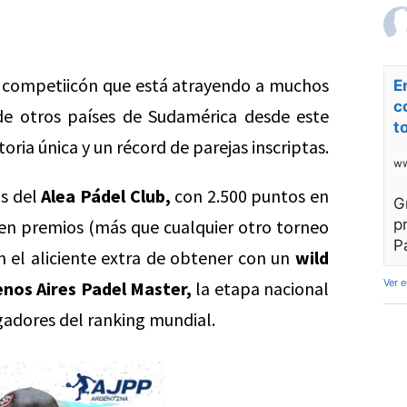
competiicón que está atrayendo a muchos
E
c
de otros países de Sudamérica desde este
t
toria única y un récord de parejas inscriptas.
ww
as del
Alea Pádel Club,
con 2.500 puntos en
G
en premios (más que cualquier otro torneo
p
P
n el aliciente extra de obtener con un
wild
Ver 
enos Aires Padel Master,
la etapa nacional
ugadores del ranking mundial.