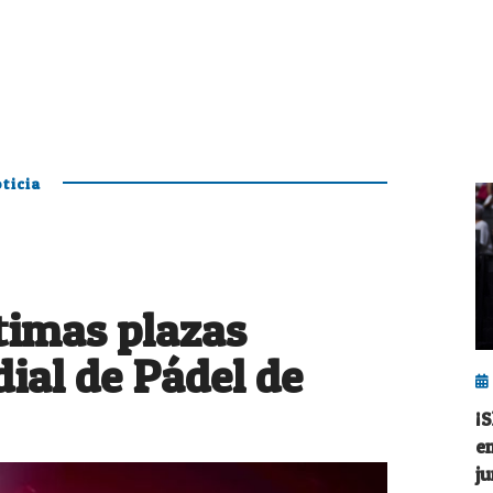
ticia
ltimas plazas
ial de Pádel de
¡
e
j