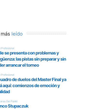
 más
leído