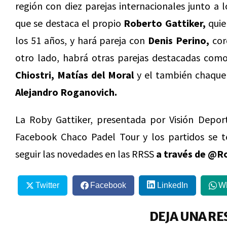
región con diez parejas internacionales junto a 
que se destaca el propio
Roberto Gattiker,
quie
los 51 años, y hará pareja con
Denis Perino,
cor
otro lado, habrá otras parejas destacadas como
Chiostri, Matías del Moral
y el también chaqu
Alejandro Roganovich.
La Roby Gattiker, presentada por Visión Deport
Facebook Chaco Padel Tour y los partidos se t
seguir las novedades en las RRSS
a través de @R
Twitter
Facebook
LinkedIn
W
DEJA UNA RE