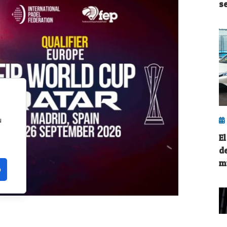
s
u
El
d
m
o