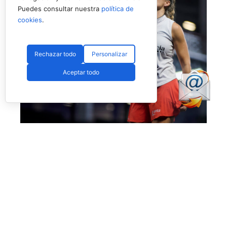
Puedes consultar nuestra
política de
cookies
.
Rechazar todo
Personalizar
Aceptar todo
No fue el día de Salazar en Londres (Premier Padel)
Más allá de esta polémica, que esperamos no
vuelva a ocurrir, el día nos dejó también la
enorme victoria de
Bea Caldera
y
Carmen
Goenaga
ante unas desdibujadas y casi
desaparecidas
Aranza Osoro
y
Alejandra
Salazar,
quienes estuvieron muy por debajo del