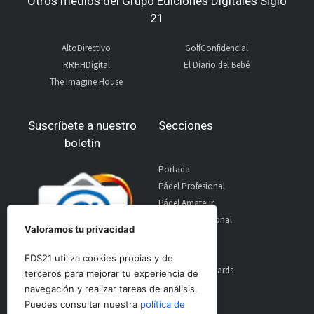
Otros medios del Grupo Ediciones Digitales Siglo
21
AltoDirectivo
GolfConfidencial
RRHHDigital
El Diario del Bebé
The Imagine House
Suscríbete a nuestro
Secciones
boletín
Portada
Pádel Profesional
Pádel Amateur
Pádel Internacional
Valoramos tu privacidad
Entrevistas
Material
EDS21 utiliza cookies propias y de
World Padel Awards
terceros para mejorar tu experiencia de
Contacto
navegación y realizar tareas de análisis.
Publicidad
Puedes consultar nuestra
política de