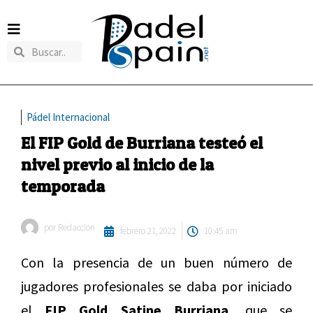
Pádel Internacional
El FIP Gold de Burriana testeó el
nivel previo al inicio de la
temporada
por
Redaccion
febrero 21, 2022
10:45 am
Con la presencia de un buen número de
jugadores profesionales se daba por iniciado
el
FIP Gold Satine Burriana,
que se