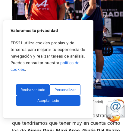
Valoramos tu privacidad
EDS21 utiliza cookies propias y de
terceros para mejorar tu experiencia de
navegación y realizar tareas de análisis.
Puedes consultar nuestra
política de
cookies
.
Rechazar todo
Personalizar
Aceptar todo
Coello y Galán, dos rivales fantásticos (Premier Padel)
Nombres propios que se han ido mostrando y
que tendríamos que tener muy en cuenta como
los de
Aimar Goñi, Maxi Arce, Giulia Dal Pozzo,