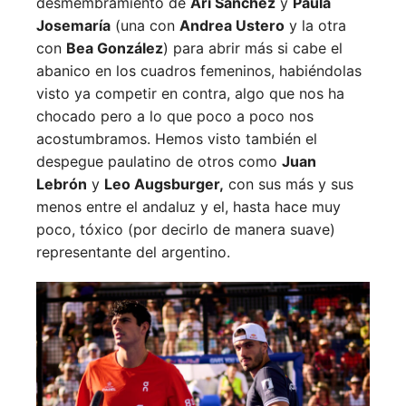
desmembramiento de
Ari Sánchez
y
Paula
Josemaría
(una con
Andrea Ustero
y la otra
con
Bea González
) para abrir más si cabe el
abanico en los cuadros femeninos, habiéndolas
visto ya competir en contra, algo que nos ha
chocado pero a lo que poco a poco nos
acostumbramos. Hemos visto también el
despegue paulatino de otros como
Juan
Lebrón
y
Leo Augsburger,
con sus más y sus
menos entre el andaluz y el, hasta hace muy
poco, tóxico (por decirlo de manera suave)
representante del argentino.