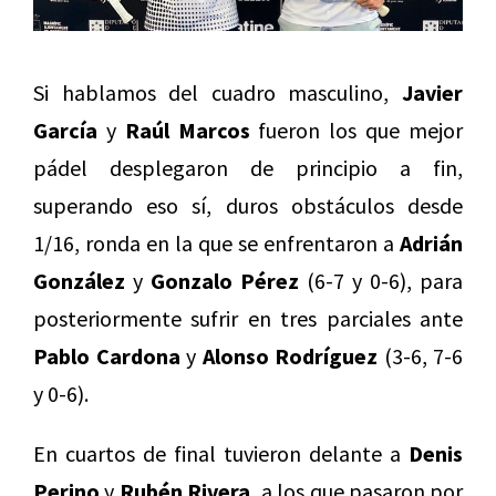
Si hablamos del cuadro masculino,
Javier
García
y
Raúl Marcos
fueron los que mejor
pádel desplegaron de principio a fin,
superando eso sí, duros obstáculos desde
1/16, ronda en la que se enfrentaron a
Adrián
González
y
Gonzalo Pérez
(6-7 y 0-6), para
posteriormente sufrir en tres parciales ante
Pablo Cardona
y
Alonso Rodríguez
(3-6, 7-6
y 0-6).
En cuartos de final tuvieron delante a
Denis
Perino
y
Rubén Rivera,
a los que pasaron por