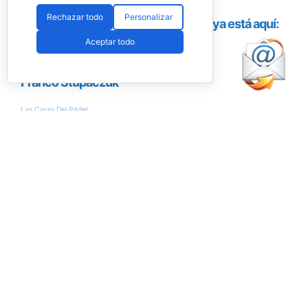
Rechazar todo
Personalizar
Aceptar todo
Encuesta
¿Conseguirán Ale Galán y Fede Chingotto
llegar al nº1 del ranking?