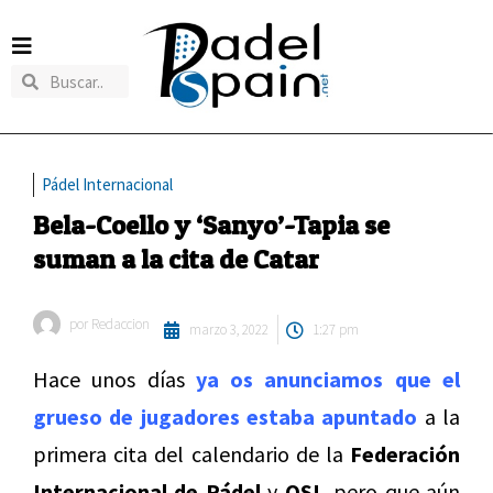
Pádel Internacional
Bela-Coello y ‘Sanyo’-Tapia se
suman a la cita de Catar
por
Redaccion
marzo 3, 2022
1:27 pm
Hace unos días
ya os anunciamos que el
grueso de jugadores estaba apuntado
a la
primera cita del calendario de la
Federación
Internacional de Pádel
y
QSI,
pero que aún