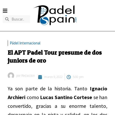
Pádel Internacional
El APT Padel Tour presume de dos
juniors de oro
por
Redaccion
marzo 9, 2022
5:00 pm
Ya son parte de la historia. Tanto
Ignacio
Archieri
como
Lucas Santino Cortese
se han
convertido, gracias a su enorme talento,
desparpajo en la pista y calidad, en los dos