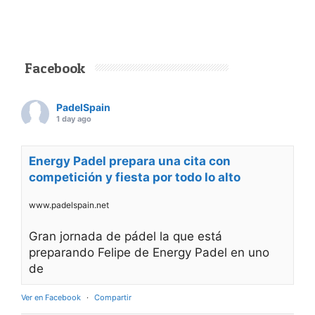
PÁDEL INTERNACIONAL
Nueve países y más
de 350
participantes
luchando por un
título