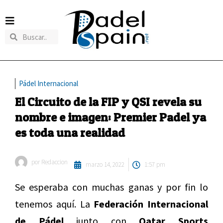
Pádel Internacional
El Circuito de la FIP y QSI revela su
nombre e imagen: Premier Padel ya
es toda una realidad
por
Redaccion
marzo 14, 2022
1:57 pm
Se esperaba con muchas ganas y por fin lo
tenemos aquí. La
Federación Internacional
de Pádel
junto con
Qatar Sports