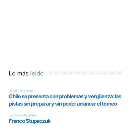
El pádel base internacional vuelve a fijar su
mirada en la provincia de Málaga. La localidad
de
Alhaurín de la Torre
se prepara para
albergar la
sexta edición del FIP Promises
Diputación de Málaga
, uno de los torneos más
longevos y consolidados del circuito de
menores de la
Federación Internacional de
Pádel (FIP)
, cuya estructura se despliega en
cuatro continentes.
Organizado por la
Federación Andaluza de
Pádel (FAP)
con el patrocinio y colaboración de
la
Diputación de Málaga
y el
Ayuntamiento de