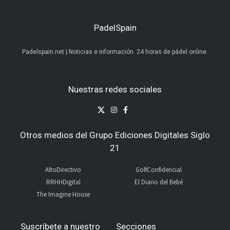
Presentación oficial e impulso
al pádel base
El torneo ha sido presentado oficialmente en la
sede del organismo provincial con la presencia
de
Juan Rosas
, vicepresidente y diputado de
Deportes de la Diputación de Málaga;
Sergio
Cortés
, concejal de Deportes del Ayuntamiento
de Alhaurín de la Torre y
Francisca Rojas
,
vicepresidenta de la Federación Andaluza de
Pádel.
Durante el acto, los representantes
institucionales destacaron el impacto formativo
y deportivo de dar continuidad a una prueba