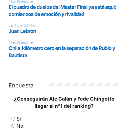
Alhaurín de la Torre
, la prueba apuntala la
apuesta de las instituciones locales por el
fomento del deporte base y la proyección
internacional de la región como referente en la
organización de eventos deportivos.
Una vitrina internacional: 350
deportistas de 9 países
La competición contará con la participación de
alrededor de 350 jóvenes deportistas
procedentes de nueve naciones:
España,
Dinamarca,
Gran Bretaña,
México,
Italia,
Portugal,
Argentina,
Rumanía y
Francia.
El cuadro de competición abarcará desde la
categoría
alevín hasta júnior
, tanto en