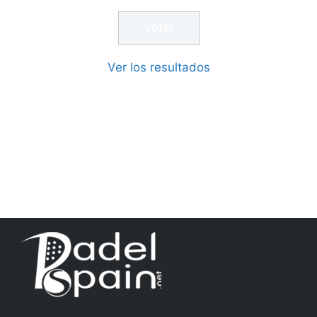
modalidad masculina como femenina. Uno de
los grandes atractivos competitivos para estas
promesas del pádel es su alto valor estratégico
en el escalafón oficial: el certamen
otorga
puntos simultáneamente para los rankings de
la Federación Andaluza de Pádel (FAP), la
Federación Española de Pádel (FEP) y la
Federación Internacional de Pádel (FIP)
.