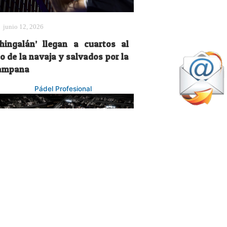
junio 12, 2026
Chingalán’ llegan a cuartos al
lo de la navaja y salvados por la
ampana
Pádel Profesional
marzo 16, 2026
l Qatar Major de Premier Padel
ueda oficialmente suspendido