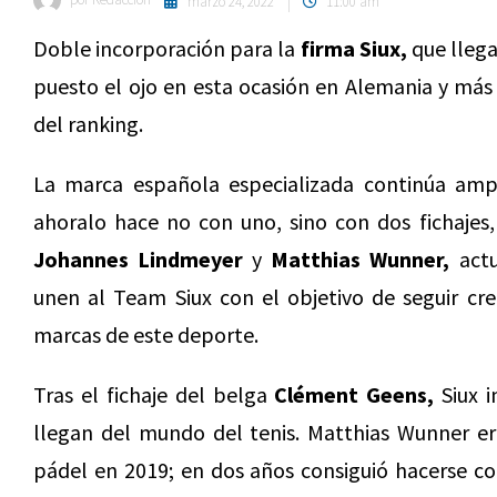
marzo 24, 2022
11:00 am
Doble incorporación para la
firma Siux,
que llega
puesto el ojo en esta ocasión en Alemania y más
del ranking.
La marca española especializada continúa ampl
ahoralo hace no con uno, sino con dos fichajes,
Johannes Lindmeyer
y
Matthias Wunner,
actu
unen al Team Siux con el objetivo de seguir cr
marcas de este deporte.
Tras el fichaje del belga
Clément Geens,
Siux i
llegan del mundo del tenis. Matthias Wunner er
pádel en 2019; en dos años consiguió hacerse c