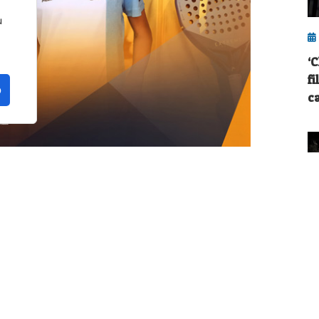
u
‘
fi
o
c
n la provincia de Málaga. La localidad de
a edición del FIP Promises Diputación de
ados del circuito de menores de la
Federación
liega en cuatro continentes.
AP)
con el patrocinio y colaboración de la
E
 de la Torre
, la prueba apuntala la apuesta de
q
ase y la proyección internacional de la región