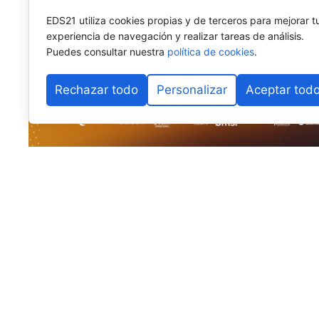
EDS21 utiliza cookies propias y de terceros para mejorar t
experiencia de navegación y realizar tareas de análisis.
Puedes consultar nuestra
política de cookies
.
Rechazar todo
Personalizar
Aceptar tod
El pádel base internacional vuelve a fijar su mirada e
Alhaurín de la Torre
se prepara para albergar la
sext
Málaga
, uno de los torneos más longevos y consolid
Internacional de Pádel (FIP)
, cuya estructura se desp
Organizado por la
Federación Andaluza de Pádel (F
Diputación de Málaga
y el
Ayuntamiento de Alhaurín
las instituciones locales por el fomento del deporte b