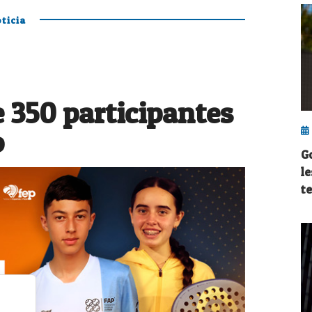
ticia
 350 participantes
o
G
l
t