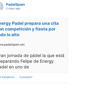
PadelSpain
2 days ago
nergy Padel prepara una cita
on competición y fiesta por
odo lo alto
w.padelspain.net
ran jornada de pádel la que está
reparando Felipe de Energy
adel en uno de
en Facebook
·
Compartir