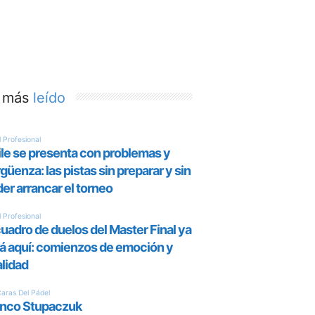
 más
leído