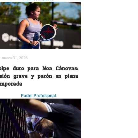
marzo 31, 2026
olpe duro para Noa Cánovas:
esión grave y parón en plena
emporada
Pádel Profesional