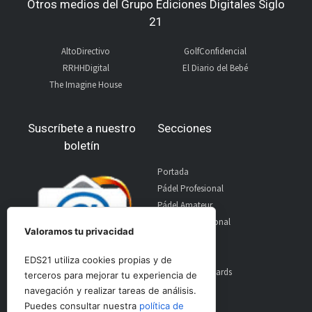
Otros medios del Grupo Ediciones Digitales Siglo
21
AltoDirectivo
GolfConfidencial
RRHHDigital
El Diario del Bebé
The Imagine House
Suscríbete a nuestro
Secciones
boletín
Portada
Pádel Profesional
Pádel Amateur
Pádel Internacional
Valoramos tu privacidad
Entrevistas
Material
EDS21 utiliza cookies propias y de
World Padel Awards
terceros para mejorar tu experiencia de
Contacto
navegación y realizar tareas de análisis.
Publicidad
Puedes consultar nuestra
política de