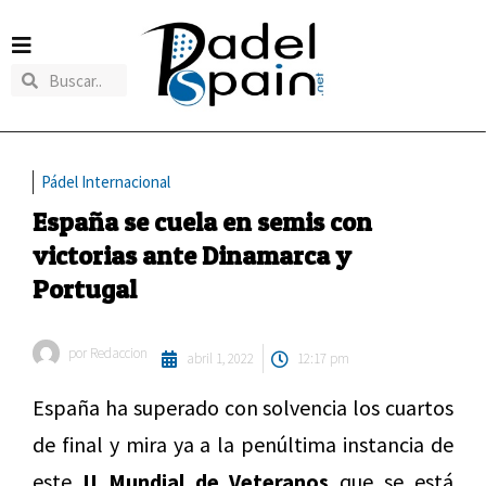
Pádel Internacional
España se cuela en semis con
victorias ante Dinamarca y
Portugal
por
Redaccion
abril 1, 2022
12:17 pm
España ha superado con solvencia los cuartos
de final y mira ya a la penúltima instancia de
este
II Mundial de Veteranos
que se está