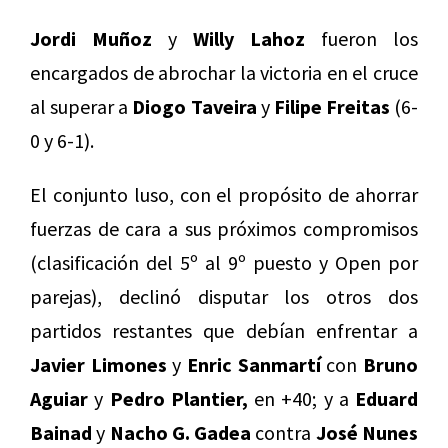
Jordi Muñoz
y
Willy Lahoz
fueron los
encargados de abrochar la victoria en el cruce
al superar a
Diogo Taveira
y
Filipe Freitas
(6-
0 y 6-1).
El conjunto luso, con el propósito de ahorrar
fuerzas de cara a sus próximos compromisos
(clasificación del 5º al 9º puesto y Open por
parejas), declinó disputar los otros dos
partidos restantes que debían enfrentar a
Javier Limones
y
Enric Sanmartí
con
Bruno
Aguiar
y
Pedro Plantier,
en +40; y a
Eduard
Bainad
y
Nacho G. Gadea
contra
José Nunes