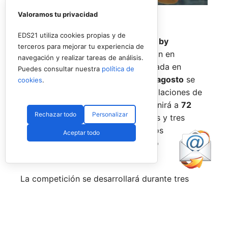
Valoramos tu privacidad
EDS21 utiliza cookies propias y de
El
Rafa Nadal Academy Padel Tour by
terceros para mejorar tu experiencia de
Playtomic
cerrará su primera edición en
navegación y realizar tareas de análisis.
Estados Unidos con una última parada en
Puedes consultar nuestra
política de
Nueva York
, donde del
14 al 16 de agosto
se
cookies
.
disputará el torneo final en las instalaciones de
Reserve Hudson Yards
. La cita reunirá a
72
Rechazar todo
Personalizar
jugadores
, repartidos en 36 parejas y tres
categorías, para decidir a los últimos
Aceptar todo
campeones del circuito en territorio
estadounidense.
La competición se desarrollará durante tres
jornadas. Tras una fase de grupos entre el
viernes y el sábado, los mejores equipos
accederán a las finales del domingo, en una