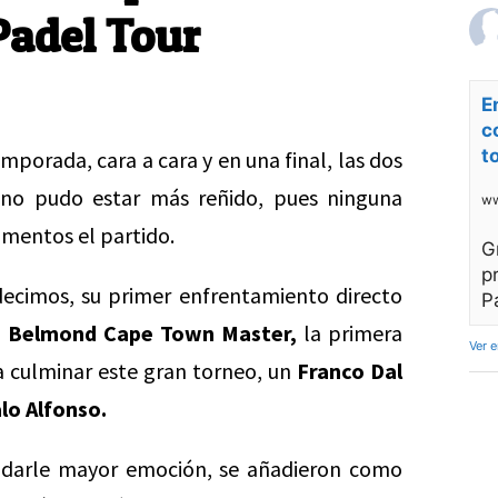
Padel Tour
E
c
t
mporada, cara a cara y en una final, las dos
 no pudo estar más reñido, pues ninguna
ww
mentos el partido.
G
p
decimos, su primer enfrentamiento directo
P
l
Belmond Cape Town Master,
la primera
Ver 
ra culminar este gran torneo, un
Franco Dal
lo Alfonso.
a darle mayor emoción, se añadieron como