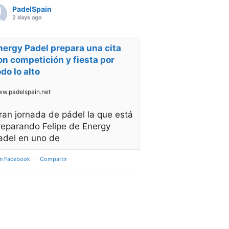
PadelSpain
2 days ago
nergy Padel prepara una cita
on competición y fiesta por
odo lo alto
w.padelspain.net
ran jornada de pádel la que está
reparando Felipe de Energy
adel en uno de
en Facebook
·
Compartir