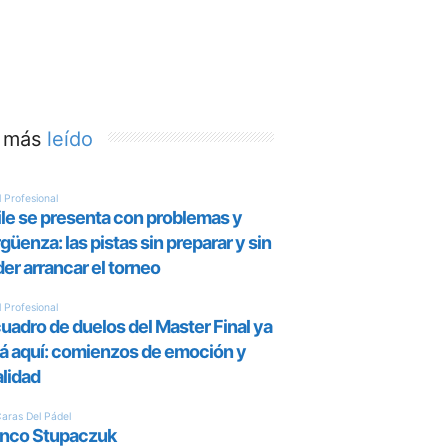
 más
leído