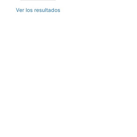
Ver los resultados
junio 11, 2026
xigencia máxima para las
arejas 1 y 2 y ‘sorpasso’ de
estro y Piotto