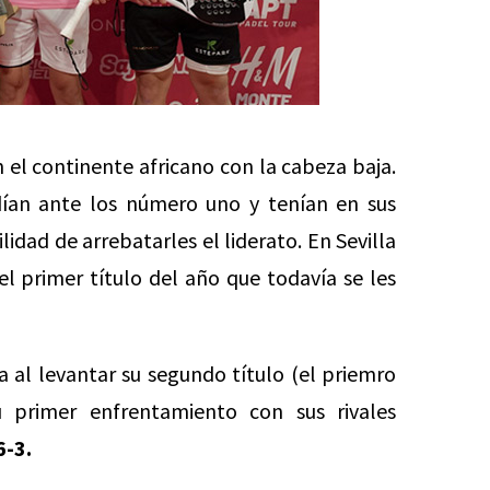
 el continente africano con la cabeza baja.
ían ante los número uno y tenían en sus
idad de arrebatarles el liderato. En Sevilla
C
l primer título del año que todavía se les
F
m
M
 al levantar su segundo título (el priemro
u primer enfrentamiento con sus rivales
6-3.