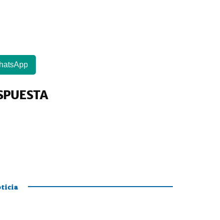
hatsApp
M
‘
y
SPUESTA
da
ticia