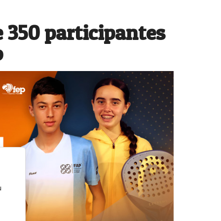
E
 350 participantes
ú
c
o
T
p
u
es