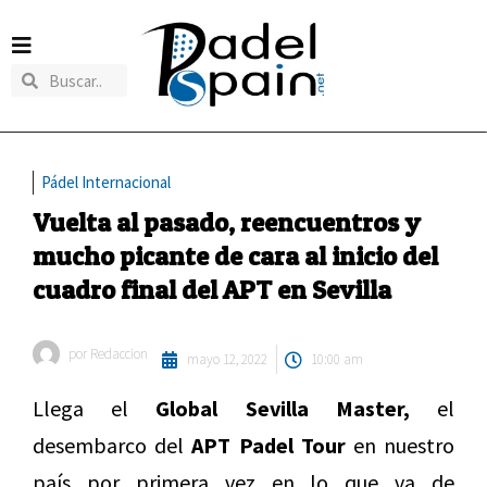
Pádel Internacional
Vuelta al pasado, reencuentros y
mucho picante de cara al inicio del
cuadro final del APT en Sevilla
por
Redaccion
mayo 12, 2022
10:00 am
Llega el
Global Sevilla Master,
el
desembarco del
APT Padel Tour
en nuestro
país por primera vez en lo que va de