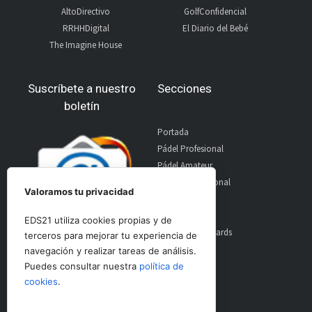
AltoDirectivo
GolfConfidencial
RRHHDigital
El Diario del Bebé
The Imagine House
Suscríbete a nuestro
Secciones
boletín
Portada
Pádel Profesional
Pádel Amateur
Pádel Internacional
Valoramos tu privacidad
Entrevistas
Material
EDS21 utiliza cookies propias y de
World Padel Awards
terceros para mejorar tu experiencia de
Contacto
navegación y realizar tareas de análisis.
Publicidad
Puedes consultar nuestra
política de
Aviso Legal
cookies
.