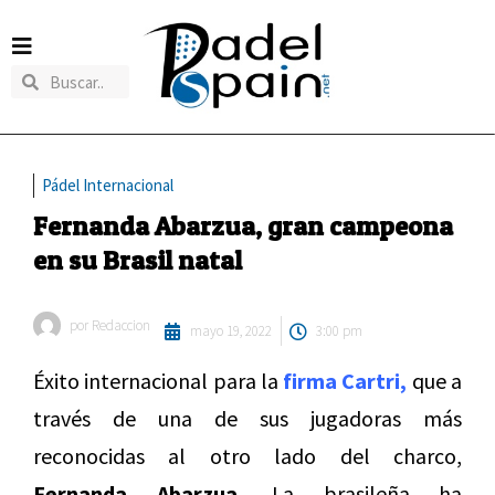
Pádel Internacional
Fernanda Abarzua, gran campeona
en su Brasil natal
por
Redaccion
mayo 19, 2022
3:00 pm
Éxito internacional para la
firma Cartri,
que a
través de una de sus jugadoras más
reconocidas al otro lado del charco,
Fernanda Abarzua.
La brasileña ha