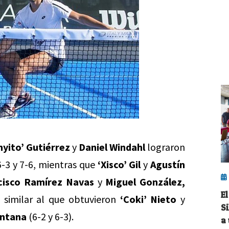
yito’ Gutiérrez
y
Daniel Windahl
lograron
-3 y 7-6, mientras que
‘Xisco’ Gil
y
Agustín
cisco Ramírez Navas
y
Miguel González,
E
 similar al que obtuvieron
‘Coki’ Nieto
y
S
antana
(6-2 y 6-3).
a