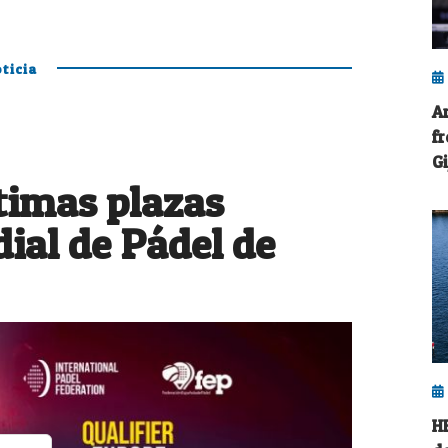
ticia
A
f
Gi
ltimas plazas
ial de Pádel de
H