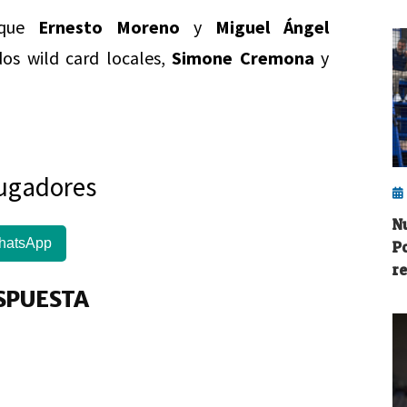
r que
Ernesto Moreno
y
Miguel Ángel
dos wild card locales,
Simone Cremona
y
jugadores
N
hatsApp
P
r
SPUESTA