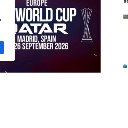
de
u
o
Ú
el
U
iers Europe
, la fase clasificatoria europea para
eptiembre
, el club
Pádel G24
reunirá a
55
n por las últimas plazas europeas para la cita