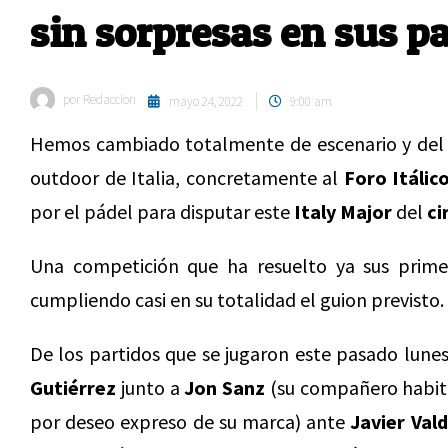
sin sorpresas en sus p
por
Redaccion
mayo 24, 2022
9:00 am
Hemos cambiado totalmente de escenario y del 
outdoor de Italia, concretamente al
Foro Itálic
por el pádel para disputar este
Italy Major
del
ci
Una competición que ha resuelto ya sus primer
cumpliendo casi en su totalidad el guion previsto.
De los partidos que se jugaron este pasado lunes
Gutiérrez
junto a
Jon Sanz
(su compañero habi
por deseo expreso de su marca) ante
Javier Val