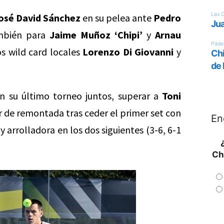
osé David Sánchez
en su pelea ante
Pedro
ambién para
Jaime Muñoz ‘Chipi’
y
Arnau
s wild card locales
Lorenzo Di Giovanni
y
n su último torneo juntos, superar a
Toni
r de remontada tras ceder el primer set con
En
 arrolladora en los dos siguientes (3-6, 6-1
Ch