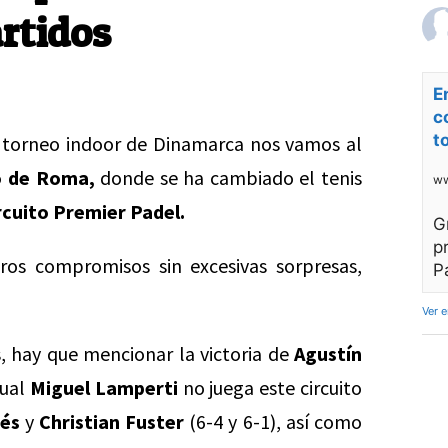
artidos
E
c
t
torneo indoor de Dinamarca nos vamos al
o de Roma,
donde se ha cambiado el tenis
ww
rcuito Premier Padel.
G
p
os compromisos sin excesivas sorpresas,
P
Ver 
, hay que mencionar la victoria de
Agustín
tual
Miguel Lamperti
no juega este circuito
dés
y
Christian Fuster
(6-4 y 6-1), así como