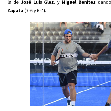
la de
José Luis Glez.
y
Miguel Benítez
dando 
Zapata
(7-6 y 6-4).