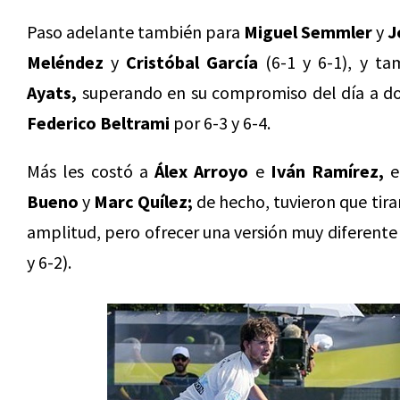
Paso adelante también para
Miguel Semmler
y
J
Meléndez
y
Cristóbal García
(6-1 y 6-1), y t
Ayats,
superando en su compromiso del día a do
Federico Beltrami
por 6-3 y 6-4.
Más les costó a
Álex Arroyo
e
Iván Ramírez,
e
Bueno
y
Marc Quílez;
de hecho, tuvieron que tira
amplitud, pero ofrecer una versión muy diferente y
y 6-2).