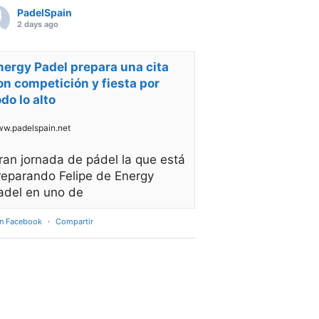
PadelSpain
2 days ago
nergy Padel prepara una cita
on competición y fiesta por
odo lo alto
w.padelspain.net
ran jornada de pádel la que está
reparando Felipe de Energy
adel en uno de
en Facebook
·
Compartir