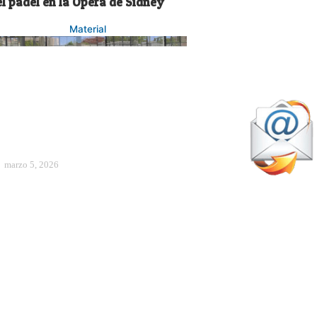
l pádel en la Ópera de Sídney
Material
marzo 5, 2026
ltimos días para inscribirse en
 Curso de Monitor de Pádel de la
niversidad de Granada
Pádel Amateur