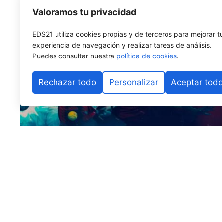
Valoramos tu privacidad
EDS21 utiliza cookies propias y de terceros para mejorar t
experiencia de navegación y realizar tareas de análisis.
Puedes consultar nuestra
política de cookies
.
Rechazar todo
Personalizar
Aceptar tod
Madrid será el escenario de los
FIP World Cup Qualif
el Mundial de Pádel de Doha 2026. Del
22 al 26 de s
selecciones nacionales
de
29 países
, que competirá
mundialista.