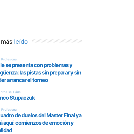
 más
leído