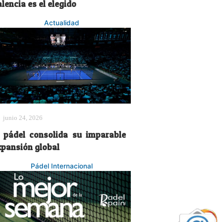
lencia es el elegido
Actualidad
junio 24, 2026
l pádel consolida su imparable
xpansión global
Pádel Internacional