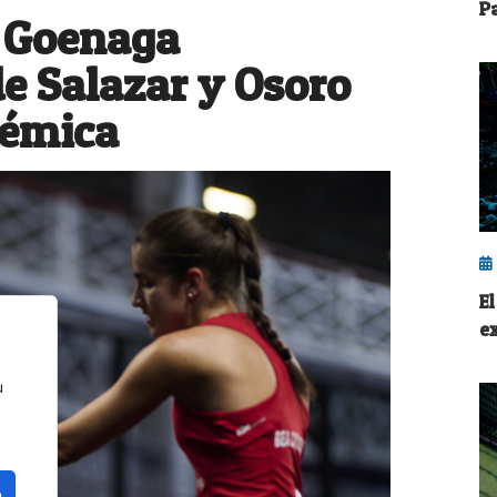
Pa
 Goenaga
de Salazar y Osoro
lémica
E
e
u
o