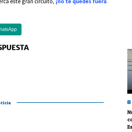
cerca este gran circuito,
¡no te quedes fuera
hatsApp
SPUESTA
ticia
N
c
E