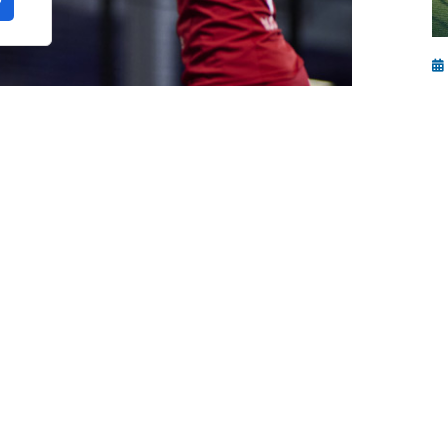
S
p
juego en la que hemos podido ver más detalles
una jugadora que desgraciadamente no es la
a ocasión en el partido entre
Nuria Rodríguez
o.
E
Mo
y