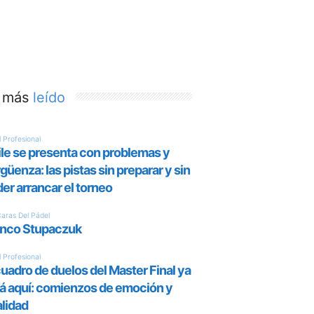
 más
leído