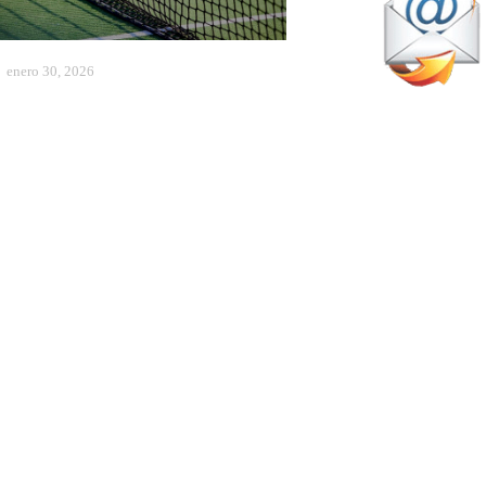
enero 30, 2026
emana de premios y mucho
ádel en Madrid
Actualidad
julio 8, 2026
spectáculo y éxito rotundo en
tril: Lleno absoluto en el clinic
 exhibición de pádel del Club