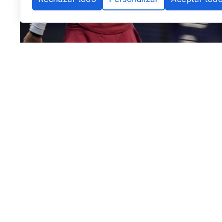
Por fin han tenido las chicas una jornada amplia de 
y en la que, además, no ha faltado la polémica con 
primera vez que se ha visto envuelta en ella.
De nuevo han aparecido los errores arbitrales, en est
y
Giulia Dal Pozzo
ante
Martita Ortega
y
Sofia Araúj