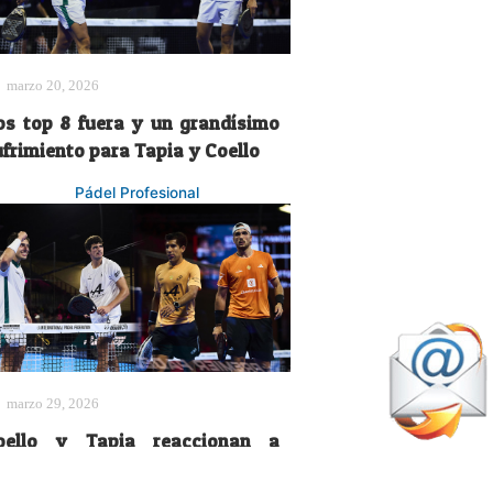
marzo 20, 2026
os top 8 fuera y un grandísimo
ufrimiento para Tapia y Coello
Pádel Profesional
marzo 29, 2026
oello y Tapia reaccionan a
iempo y se citan con ‘Chingalán’