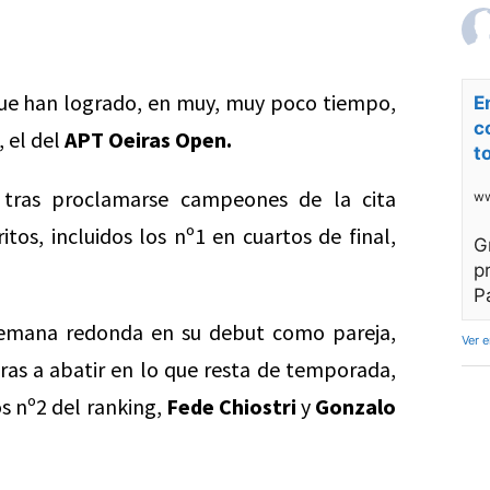
que han logrado, en muy, muy poco tiempo,
E
c
, el del
APT Oeiras Open.
t
 tras proclamarse campeones de la cita
ww
os, incluidos los nº1 en cuartos de final,
G
.
p
P
 semana redonda en su debut como pareja,
Ver 
s a abatir en lo que resta de temporada,
os nº2 del ranking,
Fede Chiostri
y
Gonzalo