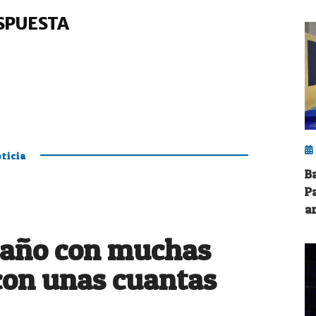
SPUESTA
ticia
B
P
a
 año con muchas
con unas cuantas