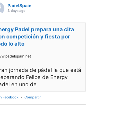
PadelSpain
3 days ago
nergy Padel prepara una cita
on competición y fiesta por
odo lo alto
w.padelspain.net
ran jornada de pádel la que está
reparando Felipe de Energy
adel en uno de
en Facebook
·
Compartir