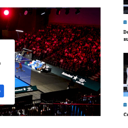
D
s
u
o
C
t