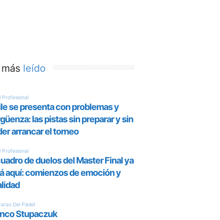
 más
leído