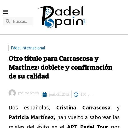
Pádel Internacional
Otro título para Carrascosa y
Martínez: doblete y confirmación
de su calidad
por
Redaccion
junio 21, 2022
1:06 pm
Dos españolas,
Cristina Carrascosa
y
Patricia Martínez,
han vuelto a saborear las
mieles del éxito en el
APT Padel Tour
por