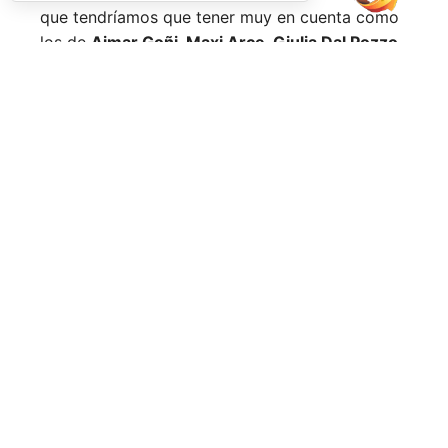
que tendríamos que tener muy en cuenta como
los de
Aimar Goñi, Maxi Arce, Giulia Dal Pozzo,
más recientemente
Javi Leal
y
Fran Guerrero
y
otros como los de
Miguel Lamperti
o
Alejandra
Salazar,
a los que siempre recordaremos, y que
están en su etapa más «disfrutona» del pádel,
pensando más en vivir cada partido al máximo
que en los puntos o los títulos.
No por ello hemos de olvidarnos de
Arturo
Coello
y
Agustín Tapia,
que rigen con mano de
hierro el circuito pero que tienen en
Ale Galán
y
en
Fede Chingotto
a dos competidores
sublimes. Dos parejas llamadas a marcar una
época por lo difícil que es jugarles (no digamos
ya ganarles) y que cuando están en su pico de
forma, son una delicia y que, precisamente por
esa rivalidad que tienen, se obligan a mejorar