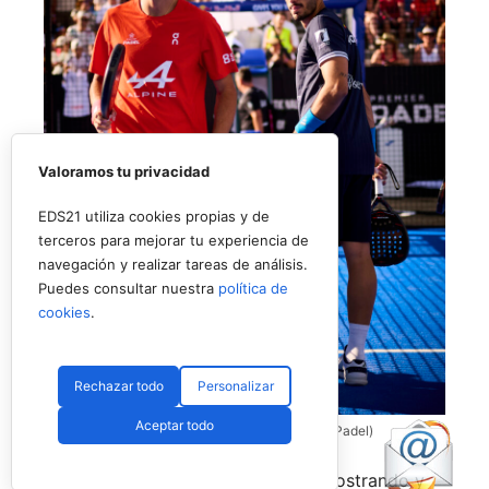
Valoramos tu privacidad
EDS21 utiliza cookies propias y de
terceros para mejorar tu experiencia de
navegación y realizar tareas de análisis.
Puedes consultar nuestra
política de
cookies
.
Rechazar todo
Personalizar
Aceptar todo
Coello y Galán, dos rivales fantásticos (Premier Padel)
Nombres propios que se han ido mostrando y