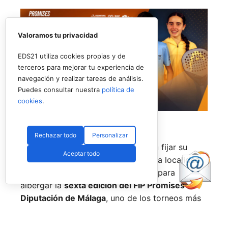
Valoramos tu privacidad
EDS21 utiliza cookies propias y de
terceros para mejorar tu experiencia de
navegación y realizar tareas de análisis.
Puedes consultar nuestra
política de
cookies
.
Rechazar todo
Personalizar
El pádel base internacional vuelve a fijar su
Aceptar todo
mirada en la provincia de Málaga. La localidad
de
Alhaurín de la Torre
se prepara para
albergar la
sexta edición del FIP Promises
Diputación de Málaga
, uno de los torneos más
longevos y consolidados del circuito de
menores de la
Federación Internacional de