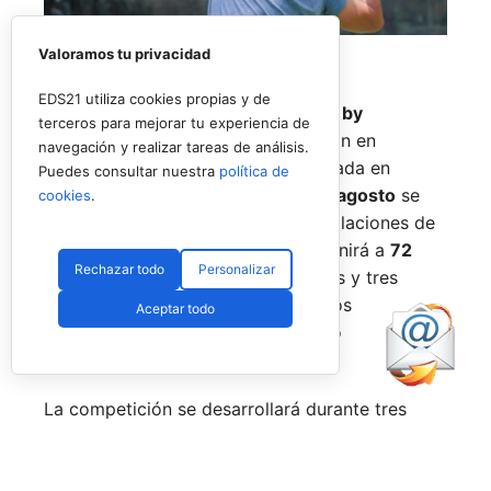
Valoramos tu privacidad
EDS21 utiliza cookies propias y de
El
Rafa Nadal Academy Padel Tour by
terceros para mejorar tu experiencia de
Playtomic
cerrará su primera edición en
navegación y realizar tareas de análisis.
Estados Unidos con una última parada en
Puedes consultar nuestra
política de
Nueva York
, donde del
14 al 16 de agosto
se
cookies
.
disputará el torneo final en las instalaciones de
Reserve Hudson Yards
. La cita reunirá a
72
Rechazar todo
Personalizar
jugadores
, repartidos en 36 parejas y tres
categorías, para decidir a los últimos
Aceptar todo
campeones del circuito en territorio
estadounidense.
La competición se desarrollará durante tres
jornadas. Tras una fase de grupos entre el
viernes y el sábado, los mejores equipos
accederán a las finales del domingo, en una