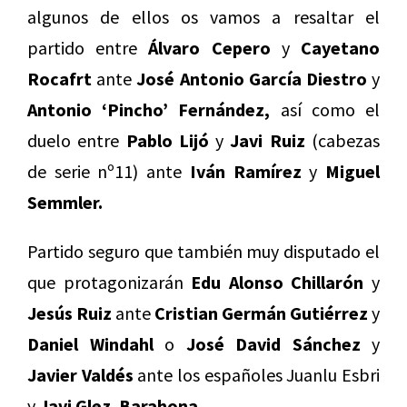
algunos de ellos os vamos a resaltar el
partido entre
Álvaro Cepero
y
Cayetano
Rocafrt
ante
José Antonio García Diestro
y
Antonio ‘Pincho’ Fernández,
así como el
duelo entre
Pablo Lijó
y
Javi Ruiz
(cabezas
de serie nº11) ante
Iván Ramírez
y
Miguel
Semmler.
Partido seguro que también muy disputado el
que protagonizarán
Edu Alonso Chillarón
y
Jesús Ruiz
ante
Cristian Germán Gutiérrez
y
Daniel Windahl
o
José David Sánchez
y
Javier Valdés
ante los españoles Juanlu Esbri
y
Javi Glez. Barahona.