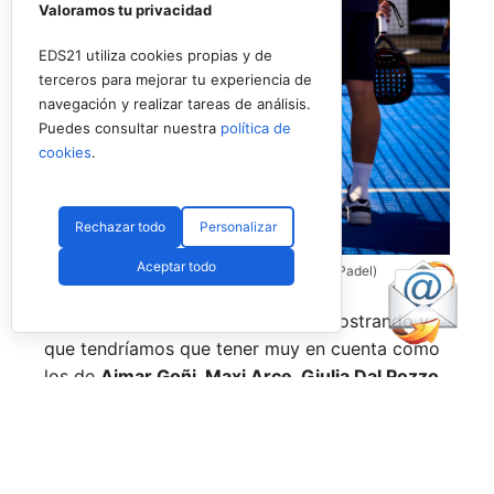
Valoramos tu privacidad
EDS21 utiliza cookies propias y de
terceros para mejorar tu experiencia de
navegación y realizar tareas de análisis.
Puedes consultar nuestra
política de
cookies
.
Rechazar todo
Personalizar
Aceptar todo
Coello y Galán, dos rivales fantásticos (Premier Padel)
Nombres propios que se han ido mostrando y
que tendríamos que tener muy en cuenta como
los de
Aimar Goñi, Maxi Arce, Giulia Dal Pozzo,
más recientemente
Javi Leal
y
Fran Guerrero
y
otros como los de
Miguel Lamperti
o
Alejandra
Salazar,
a los que siempre recordaremos, y que
están en su etapa más «disfrutona» del pádel,